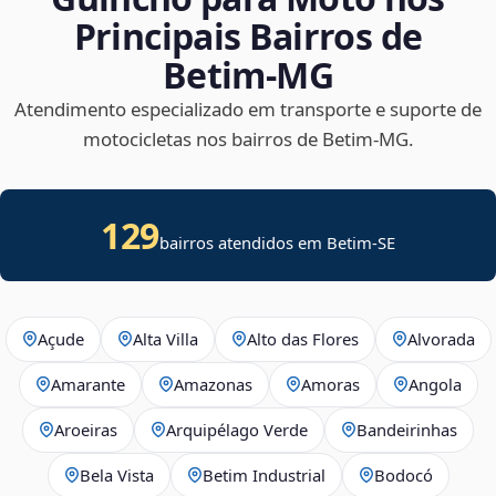
Principais Bairros de
Betim‑MG
Atendimento especializado em transporte e suporte de
motocicletas nos bairros de Betim‑MG.
129
bairros atendidos em
Betim
-
SE
Açude
Alta Villa
Alto das Flores
Alvorada
Amarante
Amazonas
Amoras
Angola
Aroeiras
Arquipélago Verde
Bandeirinhas
Bela Vista
Betim Industrial
Bodocó