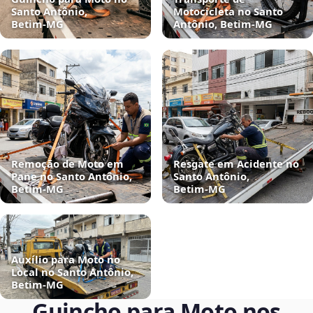
Santo Antônio,
Motocicleta no Santo
Betim‑MG
Antônio, Betim‑MG
Remoção de Moto em
Resgate em Acidente no
Pane no Santo Antônio,
Santo Antônio,
Betim‑MG
Betim‑MG
Auxílio para Moto no
Local no Santo Antônio,
Betim‑MG
Guincho para Moto nos