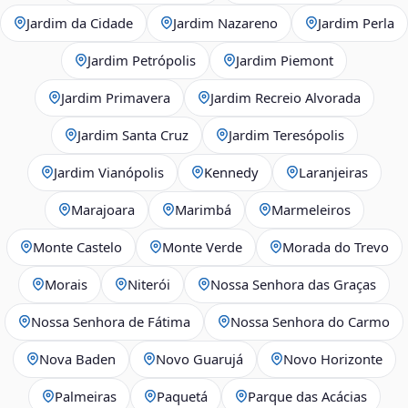
Jardim da Cidade
Jardim Nazareno
Jardim Perla
Jardim Petrópolis
Jardim Piemont
Jardim Primavera
Jardim Recreio Alvorada
Jardim Santa Cruz
Jardim Teresópolis
Jardim Vianópolis
Kennedy
Laranjeiras
Marajoara
Marimbá
Marmeleiros
Monte Castelo
Monte Verde
Morada do Trevo
Morais
Niterói
Nossa Senhora das Graças
Nossa Senhora de Fátima
Nossa Senhora do Carmo
Nova Baden
Novo Guarujá
Novo Horizonte
Palmeiras
Paquetá
Parque das Acácias