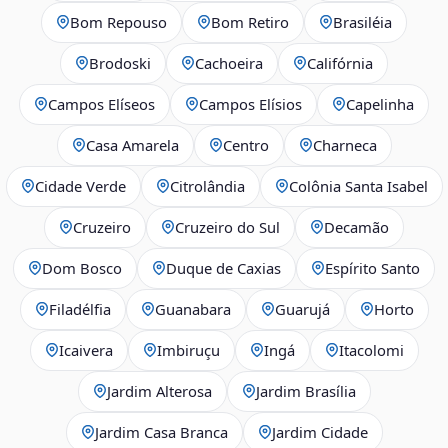
Bom Repouso
Bom Retiro
Brasiléia
Brodoski
Cachoeira
Califórnia
Campos Elíseos
Campos Elísios
Capelinha
Casa Amarela
Centro
Charneca
Cidade Verde
Citrolândia
Colônia Santa Isabel
Cruzeiro
Cruzeiro do Sul
Decamão
Dom Bosco
Duque de Caxias
Espírito Santo
Filadélfia
Guanabara
Guarujá
Horto
Icaivera
Imbiruçu
Ingá
Itacolomi
Jardim Alterosa
Jardim Brasília
Jardim Casa Branca
Jardim Cidade