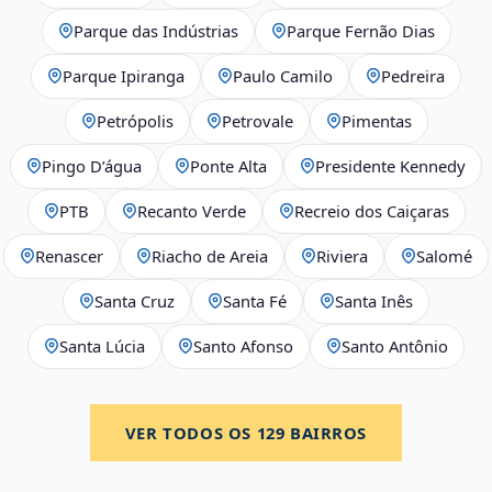
Parque das Indústrias
Parque Fernão Dias
Parque Ipiranga
Paulo Camilo
Pedreira
Petrópolis
Petrovale
Pimentas
Pingo D’água
Ponte Alta
Presidente Kennedy
PTB
Recanto Verde
Recreio dos Caiçaras
Renascer
Riacho de Areia
Riviera
Salomé
Santa Cruz
Santa Fé
Santa Inês
Santa Lúcia
Santo Afonso
Santo Antônio
VER TODOS OS
129
BAIRROS