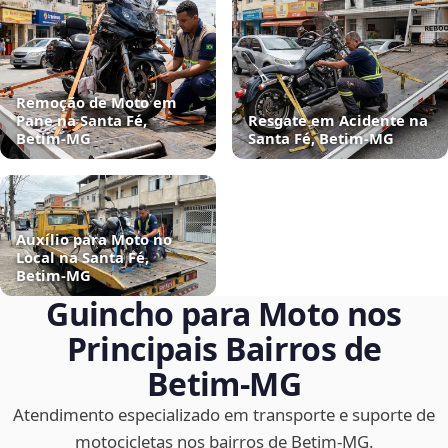
Remoção de Moto em
Pane na Santa Fé,
Resgate em Acidente na
Betim‑MG
Santa Fé, Betim‑MG
Auxílio para Moto no
Local na Santa Fé,
Betim‑MG
Guincho para Moto nos
Principais Bairros de
Betim‑MG
Atendimento especializado em transporte e suporte de
motocicletas nos bairros de Betim‑MG.