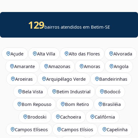
129
bairros atendidos em
Betim
-
SE
Açude
Alta Villa
Alto das Flores
Alvorada
Amarante
Amazonas
Amoras
Angola
Aroeiras
Arquipélago Verde
Bandeirinhas
Bela Vista
Betim Industrial
Bodocó
Bom Repouso
Bom Retiro
Brasiléia
Brodoski
Cachoeira
Califórnia
Campos Elíseos
Campos Elísios
Capelinha