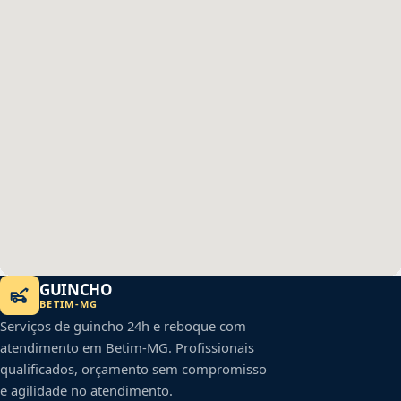
GUINCHO
BETIM
-
MG
Serviços de guincho 24h e reboque com
atendimento em
Betim
-
MG
. Profissionais
qualificados, orçamento sem compromisso
e agilidade no atendimento.