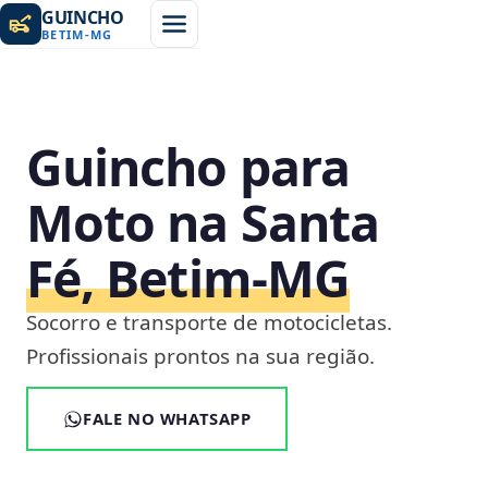
GUINCHO
BETIM
-
MG
Guincho para
Moto na Santa
Fé, Betim‑MG
Socorro e transporte de motocicletas.
Profissionais prontos na sua região.
FALE NO WHATSAPP