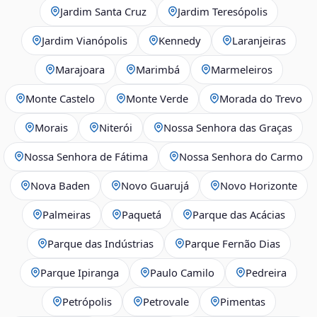
Jardim Santa Cruz
Jardim Teresópolis
Jardim Vianópolis
Kennedy
Laranjeiras
Marajoara
Marimbá
Marmeleiros
Monte Castelo
Monte Verde
Morada do Trevo
Morais
Niterói
Nossa Senhora das Graças
Nossa Senhora de Fátima
Nossa Senhora do Carmo
Nova Baden
Novo Guarujá
Novo Horizonte
Palmeiras
Paquetá
Parque das Acácias
Parque das Indústrias
Parque Fernão Dias
Parque Ipiranga
Paulo Camilo
Pedreira
Petrópolis
Petrovale
Pimentas