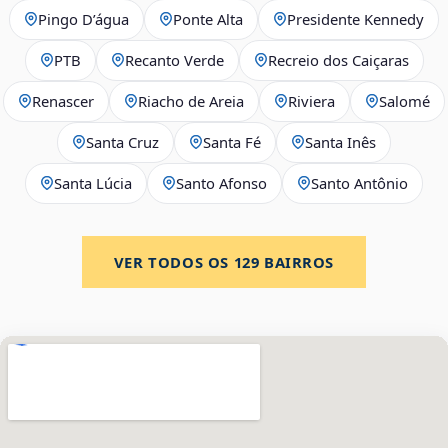
Pingo D’água
Ponte Alta
Presidente Kennedy
PTB
Recanto Verde
Recreio dos Caiçaras
Renascer
Riacho de Areia
Riviera
Salomé
Santa Cruz
Santa Fé
Santa Inês
Santa Lúcia
Santo Afonso
Santo Antônio
VER TODOS OS
129
BAIRROS