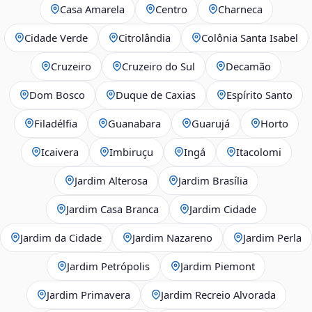
Casa Amarela
Centro
Charneca
Cidade Verde
Citrolândia
Colônia Santa Isabel
Cruzeiro
Cruzeiro do Sul
Decamão
Dom Bosco
Duque de Caxias
Espírito Santo
Filadélfia
Guanabara
Guarujá
Horto
Icaivera
Imbiruçu
Ingá
Itacolomi
Jardim Alterosa
Jardim Brasília
Jardim Casa Branca
Jardim Cidade
Jardim da Cidade
Jardim Nazareno
Jardim Perla
Jardim Petrópolis
Jardim Piemont
Jardim Primavera
Jardim Recreio Alvorada