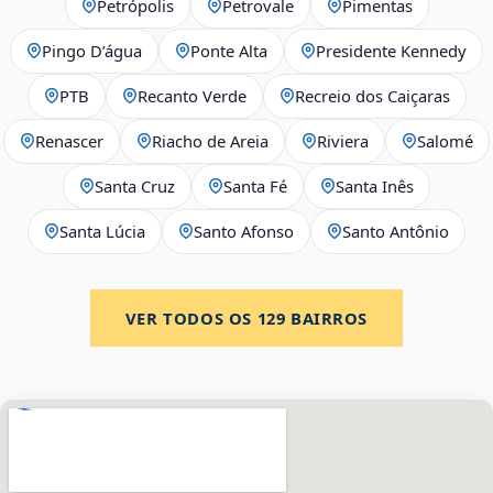
Petrópolis
Petrovale
Pimentas
Pingo D’água
Ponte Alta
Presidente Kennedy
PTB
Recanto Verde
Recreio dos Caiçaras
Renascer
Riacho de Areia
Riviera
Salomé
Santa Cruz
Santa Fé
Santa Inês
Santa Lúcia
Santo Afonso
Santo Antônio
VER TODOS OS
129
BAIRROS