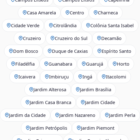
Casa Amarela
Centro
Charneca
Cidade Verde
Citrolândia
Colônia Santa Isabel
Cruzeiro
Cruzeiro do Sul
Decamão
Dom Bosco
Duque de Caxias
Espírito Santo
Filadélfia
Guanabara
Guarujá
Horto
Icaivera
Imbiruçu
Ingá
Itacolomi
Jardim Alterosa
Jardim Brasília
Jardim Casa Branca
Jardim Cidade
Jardim da Cidade
Jardim Nazareno
Jardim Perla
Jardim Petrópolis
Jardim Piemont