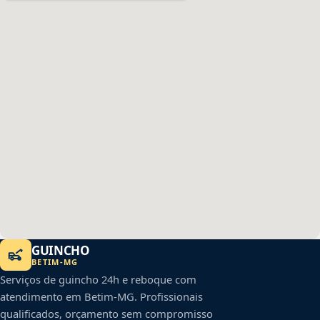
GUINCHO
BETIM
-
MG
Serviços de guincho 24h e reboque com
atendimento em
Betim
-
MG
. Profissionais
qualificados, orçamento sem compromisso