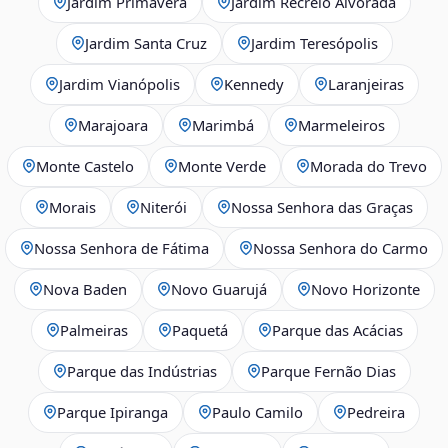
Jardim Primavera
Jardim Recreio Alvorada
Jardim Santa Cruz
Jardim Teresópolis
Jardim Vianópolis
Kennedy
Laranjeiras
Marajoara
Marimbá
Marmeleiros
Monte Castelo
Monte Verde
Morada do Trevo
Morais
Niterói
Nossa Senhora das Graças
Nossa Senhora de Fátima
Nossa Senhora do Carmo
Nova Baden
Novo Guarujá
Novo Horizonte
Palmeiras
Paquetá
Parque das Acácias
Parque das Indústrias
Parque Fernão Dias
Parque Ipiranga
Paulo Camilo
Pedreira