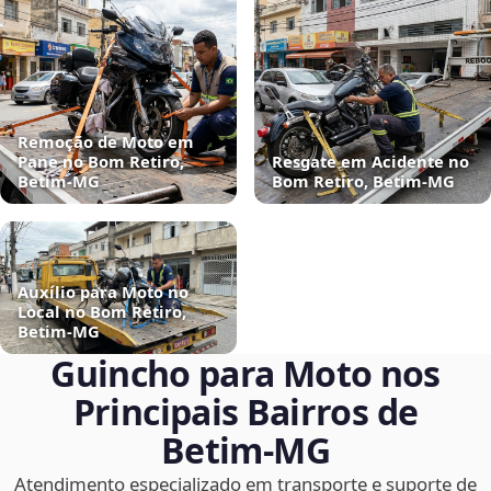
Remoção de Moto em
Pane no Bom Retiro,
Resgate em Acidente no
Betim‑MG
Bom Retiro, Betim‑MG
Auxílio para Moto no
Local no Bom Retiro,
Betim‑MG
Guincho para Moto nos
Principais Bairros de
Betim‑MG
Atendimento especializado em transporte e suporte de