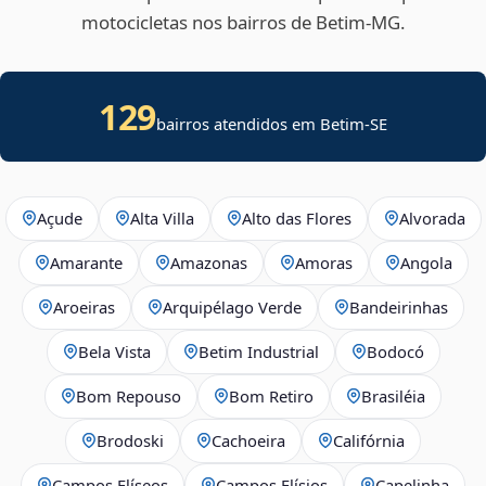
motocicletas nos bairros de Betim‑MG.
129
bairros atendidos em
Betim
-
SE
Açude
Alta Villa
Alto das Flores
Alvorada
Amarante
Amazonas
Amoras
Angola
Aroeiras
Arquipélago Verde
Bandeirinhas
Bela Vista
Betim Industrial
Bodocó
Bom Repouso
Bom Retiro
Brasiléia
Brodoski
Cachoeira
Califórnia
Campos Elíseos
Campos Elísios
Capelinha