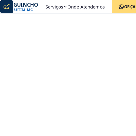
GUINCHO
Serviços
Onde Atendemos
ORÇ
BETIM
-
MG