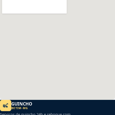
GUINCHO
BETIM
-
MG
Serviços de guincho 24h e reboque com