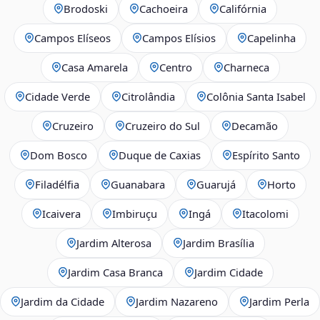
Brodoski
Cachoeira
Califórnia
Campos Elíseos
Campos Elísios
Capelinha
Casa Amarela
Centro
Charneca
Cidade Verde
Citrolândia
Colônia Santa Isabel
Cruzeiro
Cruzeiro do Sul
Decamão
Dom Bosco
Duque de Caxias
Espírito Santo
Filadélfia
Guanabara
Guarujá
Horto
Icaivera
Imbiruçu
Ingá
Itacolomi
Jardim Alterosa
Jardim Brasília
Jardim Casa Branca
Jardim Cidade
Jardim da Cidade
Jardim Nazareno
Jardim Perla