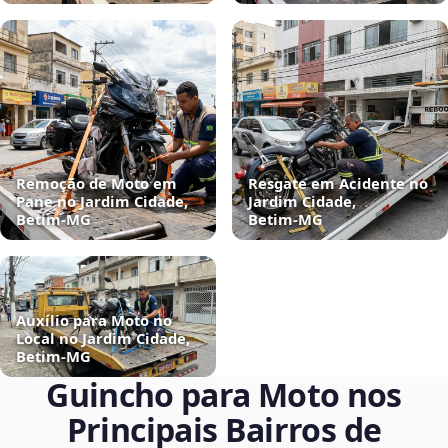
Remoção de Moto em
Resgate em Acidente no
Pane no Jardim Cidade,
Jardim Cidade,
Betim‑MG
Betim‑MG
Auxílio para Moto no
Local no Jardim Cidade,
Betim‑MG
Guincho para Moto nos
Principais Bairros de