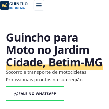
GUINCHO
BETIM
-
MG
Guincho para
Moto no Jardim
Cidade, Betim‑MG
Socorro e transporte de motocicletas.
Profissionais prontos na sua região.
FALE NO WHATSAPP