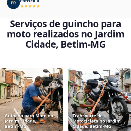
Patrick R.
PR
Serviços de guincho para
moto realizados no Jardim
Cidade, Betim‑MG
Guincho para Moto no
Transporte de
Jardim Cidade,
Motocicleta no Jardim
Betim‑MG
Cidade, Betim‑MG