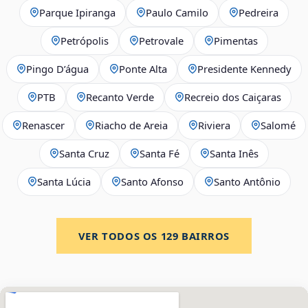
Parque Ipiranga
Paulo Camilo
Pedreira
Petrópolis
Petrovale
Pimentas
Pingo D’água
Ponte Alta
Presidente Kennedy
PTB
Recanto Verde
Recreio dos Caiçaras
Renascer
Riacho de Areia
Riviera
Salomé
Santa Cruz
Santa Fé
Santa Inês
Santa Lúcia
Santo Afonso
Santo Antônio
VER TODOS OS
129
BAIRROS