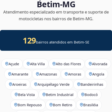
Betim‑MG
Atendimento especializado em transporte e suporte de
motocicletas nos bairros de Betim‑MG.
129
bairros atendidos em
Betim
-
SE
Açude
Alta Villa
Alto das Flores
Alvorada
Amarante
Amazonas
Amoras
Angola
Aroeiras
Arquipélago Verde
Bandeirinhas
Bela Vista
Betim Industrial
Bodocó
Bom Repouso
Bom Retiro
Brasiléia