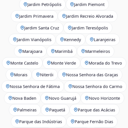
Jardim Petrópolis
Jardim Piemont
Jardim Primavera
Jardim Recreio Alvorada
Jardim Santa Cruz
Jardim Teresópolis
Jardim Vianópolis
Kennedy
Laranjeiras
Marajoara
Marimbá
Marmeleiros
Monte Castelo
Monte Verde
Morada do Trevo
Morais
Niterói
Nossa Senhora das Graças
Nossa Senhora de Fátima
Nossa Senhora do Carmo
Nova Baden
Novo Guarujá
Novo Horizonte
Palmeiras
Paquetá
Parque das Acácias
Parque das Indústrias
Parque Fernão Dias