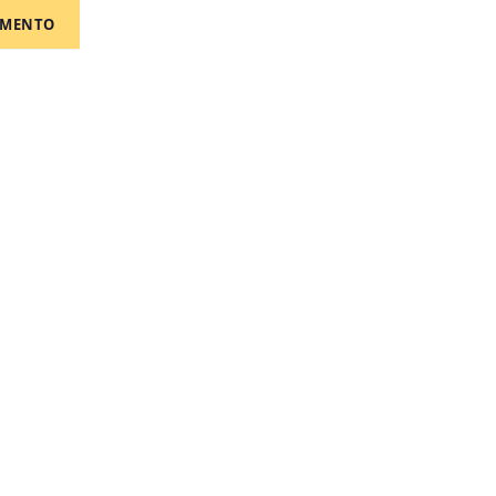
AMENTO