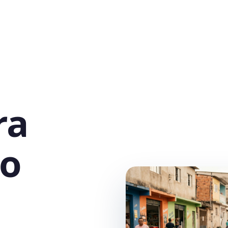
ra
to