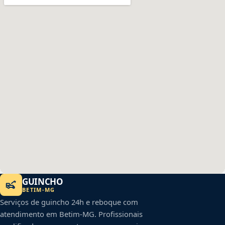
GUINCHO
BETIM
-
MG
Serviços de guincho 24h e reboque com
atendimento em
Betim
-
MG
. Profissionais