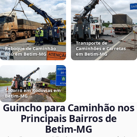
Transporte de
Reboque de Caminhão
Caminhões e Carretas
Baú em Betim‑MG
em Betim‑MG
Socorro em Rodovias em
Betim‑MG
Guincho para Caminhão nos
Principais Bairros de
Betim‑MG