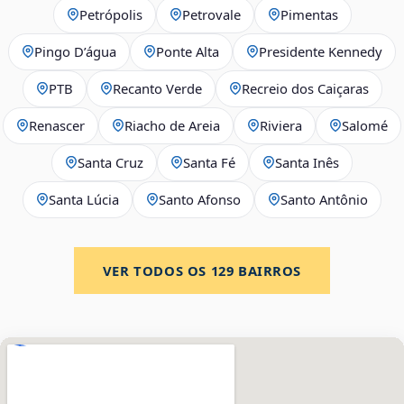
Petrópolis
Petrovale
Pimentas
Pingo D’água
Ponte Alta
Presidente Kennedy
PTB
Recanto Verde
Recreio dos Caiçaras
Renascer
Riacho de Areia
Riviera
Salomé
Santa Cruz
Santa Fé
Santa Inês
Santa Lúcia
Santo Afonso
Santo Antônio
VER TODOS OS
129
BAIRROS