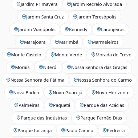
Jardim Primavera
Jardim Recreio Alvorada
Jardim Santa Cruz
Jardim Teresópolis
Jardim Vianópolis
Kennedy
Laranjeiras
Marajoara
Marimbá
Marmeleiros
Monte Castelo
Monte Verde
Morada do Trevo
Morais
Niterói
Nossa Senhora das Graças
Nossa Senhora de Fátima
Nossa Senhora do Carmo
Nova Baden
Novo Guarujá
Novo Horizonte
Palmeiras
Paquetá
Parque das Acácias
Parque das Indústrias
Parque Fernão Dias
Parque Ipiranga
Paulo Camilo
Pedreira