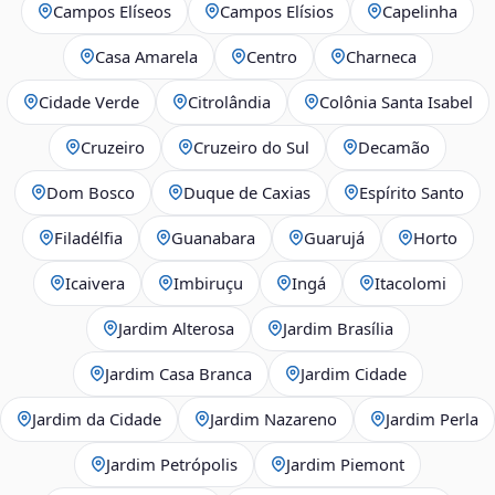
Campos Elíseos
Campos Elísios
Capelinha
Casa Amarela
Centro
Charneca
Cidade Verde
Citrolândia
Colônia Santa Isabel
Cruzeiro
Cruzeiro do Sul
Decamão
Dom Bosco
Duque de Caxias
Espírito Santo
Filadélfia
Guanabara
Guarujá
Horto
Icaivera
Imbiruçu
Ingá
Itacolomi
Jardim Alterosa
Jardim Brasília
Jardim Casa Branca
Jardim Cidade
Jardim da Cidade
Jardim Nazareno
Jardim Perla
Jardim Petrópolis
Jardim Piemont