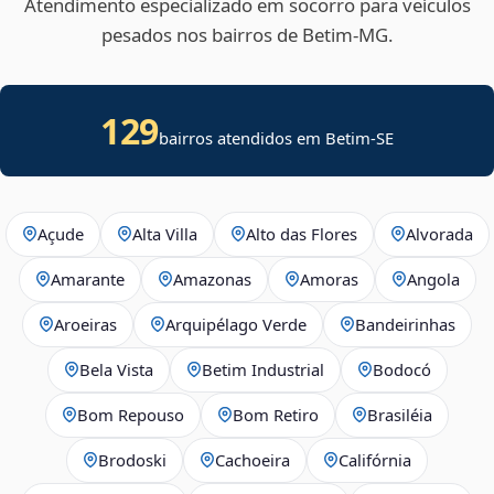
Atendimento especializado em socorro para veículos
pesados nos bairros de Betim‑MG.
129
bairros atendidos em
Betim
-
SE
Açude
Alta Villa
Alto das Flores
Alvorada
Amarante
Amazonas
Amoras
Angola
Aroeiras
Arquipélago Verde
Bandeirinhas
Bela Vista
Betim Industrial
Bodocó
Bom Repouso
Bom Retiro
Brasiléia
Brodoski
Cachoeira
Califórnia