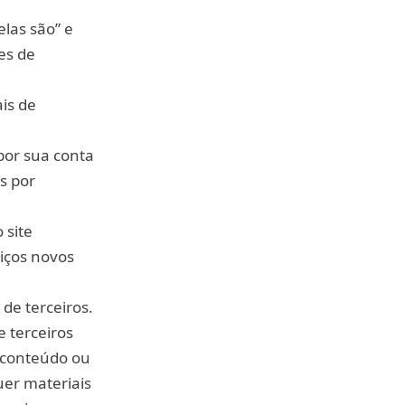
las são” e
es de
is de
por sua conta
s por
 site
viços novos
 de terceiros.
e terceiros
o conteúdo ou
uer materiais