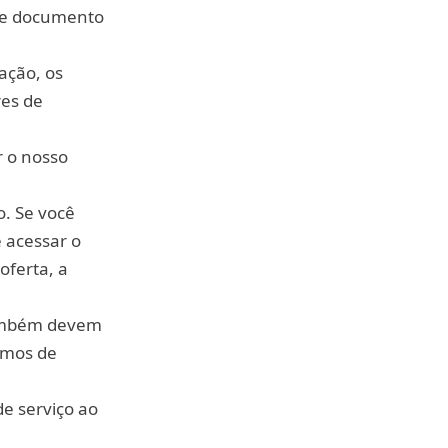
ste documento
tação, os
res de
r o nosso
o. Se você
 acessar o
oferta, a
também devem
ermos de
de serviço ao