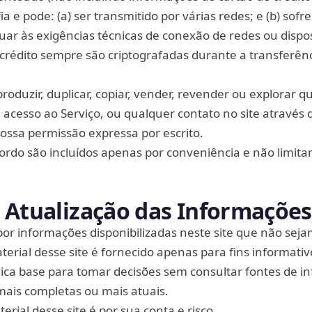
a e pode: (a) ser transmitido por várias redes; e (b) sofr
uar às exigências técnicas de conexão de redes ou dispos
crédito sempre são criptografadas durante a transferên
oduzir, duplicar, copiar, vender, revender ou explorar q
, acesso ao Serviço, ou qualquer contato no site através 
nossa permissão expressa por escrito.
cordo são incluídos apenas por conveniência e não limit
 Atualização das Informações
r informações disponibilizadas neste site que não seja
terial desse site é fornecido apenas para fins informativ
ica base para tomar decisões sem consultar fontes de i
 mais completas ou mais atuais.
erial desse site é por sua conta e risco.