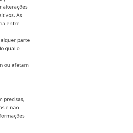
er alterações
itivos. As
cia entre
ualquer parte
do qual o
am ou afetam
m precisas,
os e não
nformações