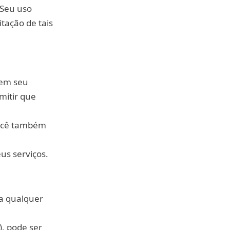
 Seu uso
itação de tais
 em seu
mitir que
Você também
us serviços.
 a qualquer
, pode ser