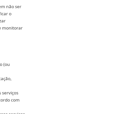
dem não ser
icar o
zar
e monitorar
o (ou
cação,
s serviços
acordo com