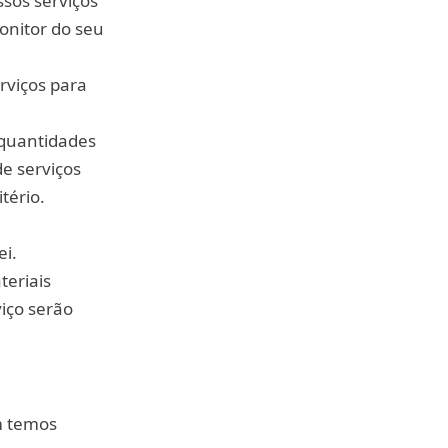
ssos serviços
onitor do seu
rviços para
 quantidades
de serviços
tério.
ei.
teriais
viço serão
m temos