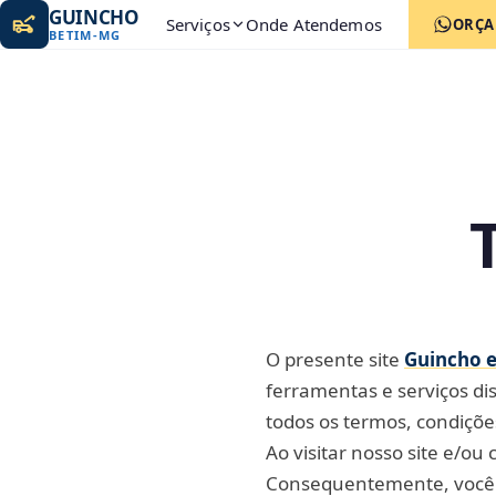
GUINCHO
Serviços
Onde Atendemos
ORÇ
BETIM
-
MG
O presente site
Guincho 
ferramentas e serviços di
todos os termos, condições
Ao visitar nosso site e/ou
Consequentemente, você c