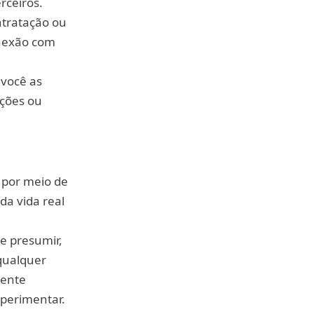
rceiros.
ntratação ou
onexão com
 você as
ações ou
 por meio de
da vida real
e presumir,
 qualquer
mente
xperimentar.