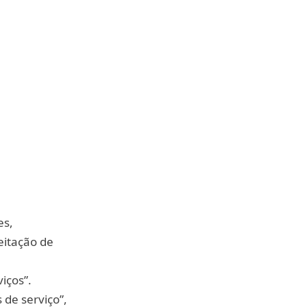
es,
eitação de
iços”.
de serviço”,