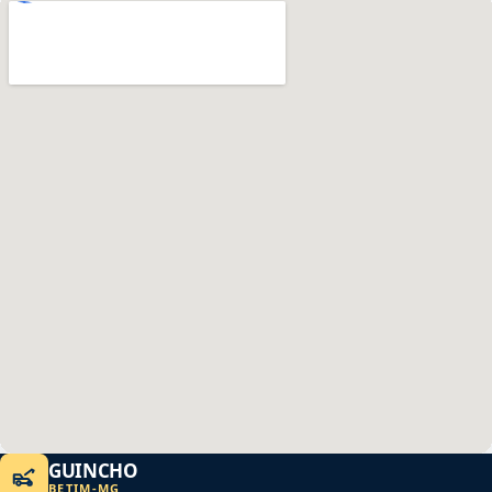
GUINCHO
BETIM
-
MG