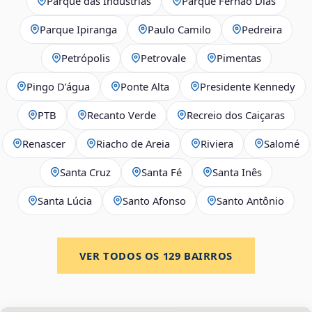
Parque das Indústrias
Parque Fernão Dias
Parque Ipiranga
Paulo Camilo
Pedreira
Petrópolis
Petrovale
Pimentas
Pingo D’água
Ponte Alta
Presidente Kennedy
PTB
Recanto Verde
Recreio dos Caiçaras
Renascer
Riacho de Areia
Riviera
Salomé
Santa Cruz
Santa Fé
Santa Inês
Santa Lúcia
Santo Afonso
Santo Antônio
VER TODOS OS
129
BAIRROS