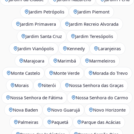
Jardim Petrópolis
Jardim Piemont
Jardim Primavera
Jardim Recreio Alvorada
Jardim Santa Cruz
Jardim Teresópolis
Jardim Vianópolis
Kennedy
Laranjeiras
Marajoara
Marimbá
Marmeleiros
Monte Castelo
Monte Verde
Morada do Trevo
Morais
Niterói
Nossa Senhora das Graças
Nossa Senhora de Fátima
Nossa Senhora do Carmo
Nova Baden
Novo Guarujá
Novo Horizonte
Palmeiras
Paquetá
Parque das Acácias