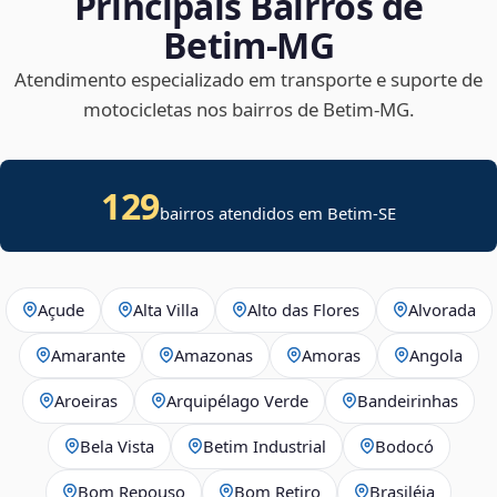
Principais Bairros de
Betim‑MG
Atendimento especializado em transporte e suporte de
motocicletas nos bairros de Betim‑MG.
129
bairros atendidos em
Betim
-
SE
Açude
Alta Villa
Alto das Flores
Alvorada
Amarante
Amazonas
Amoras
Angola
Aroeiras
Arquipélago Verde
Bandeirinhas
Bela Vista
Betim Industrial
Bodocó
Bom Repouso
Bom Retiro
Brasiléia