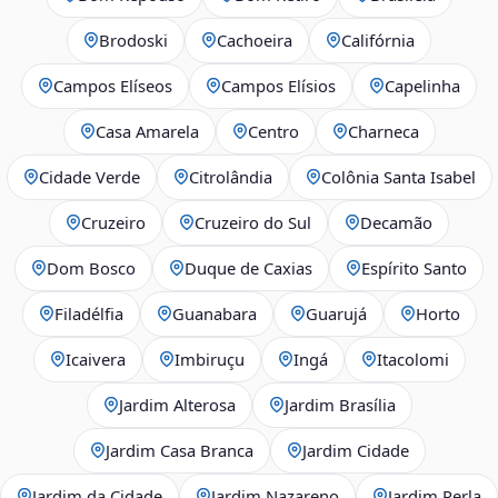
Brodoski
Cachoeira
Califórnia
Campos Elíseos
Campos Elísios
Capelinha
Casa Amarela
Centro
Charneca
Cidade Verde
Citrolândia
Colônia Santa Isabel
Cruzeiro
Cruzeiro do Sul
Decamão
Dom Bosco
Duque de Caxias
Espírito Santo
Filadélfia
Guanabara
Guarujá
Horto
Icaivera
Imbiruçu
Ingá
Itacolomi
Jardim Alterosa
Jardim Brasília
Jardim Casa Branca
Jardim Cidade
Jardim da Cidade
Jardim Nazareno
Jardim Perla