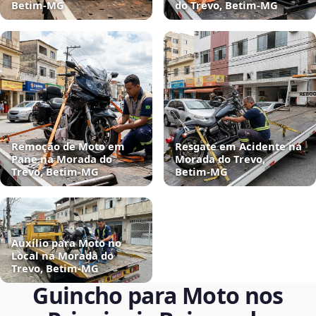
Betim‑MG
do Trevo, Betim‑MG
Remoção de Moto em
Resgate em Acidente na
Pane na Morada do
Morada do Trevo,
Trevo, Betim‑MG
Betim‑MG
Auxílio para Moto no
Local na Morada do
Trevo, Betim‑MG
Guincho para Moto nos