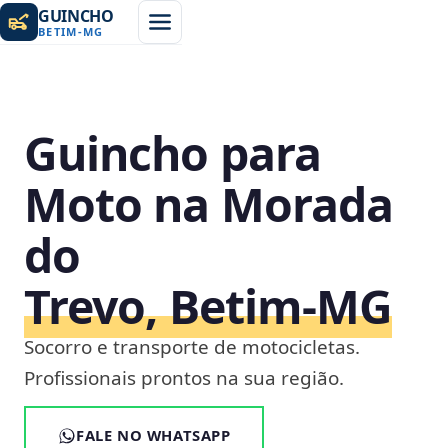
GUINCHO
BETIM
-
MG
Guincho para
Moto na Morada
do
Trevo, Betim‑MG
Socorro e transporte de motocicletas.
Profissionais prontos na sua região.
FALE NO WHATSAPP