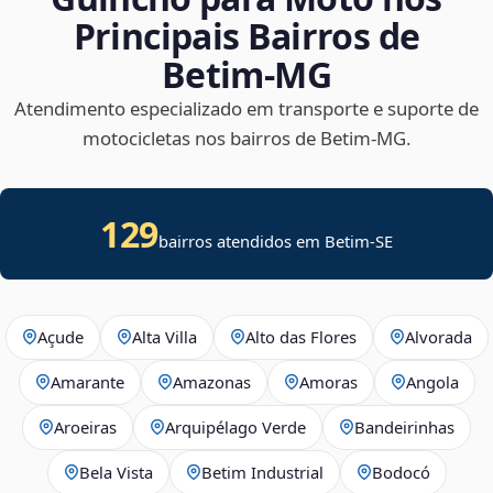
Principais Bairros de
Betim‑MG
Atendimento especializado em transporte e suporte de
motocicletas nos bairros de Betim‑MG.
129
bairros atendidos em
Betim
-
SE
Açude
Alta Villa
Alto das Flores
Alvorada
Amarante
Amazonas
Amoras
Angola
Aroeiras
Arquipélago Verde
Bandeirinhas
Bela Vista
Betim Industrial
Bodocó