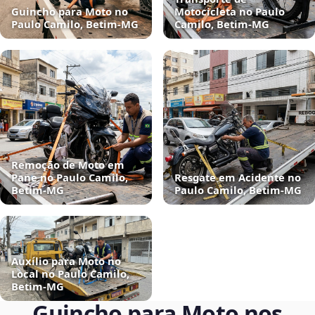
Guincho para Moto no
Motocicleta no Paulo
Paulo Camilo, Betim‑MG
Camilo, Betim‑MG
Remoção de Moto em
Pane no Paulo Camilo,
Resgate em Acidente no
Betim‑MG
Paulo Camilo, Betim‑MG
Auxílio para Moto no
Local no Paulo Camilo,
Betim‑MG
Guincho para Moto nos