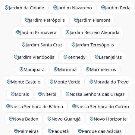
Jardim da Cidade
Jardim Nazareno
Jardim Perla
Jardim Petrópolis
Jardim Piemont
Jardim Primavera
Jardim Recreio Alvorada
Jardim Santa Cruz
Jardim Teresópolis
Jardim Vianópolis
Kennedy
Laranjeiras
Marajoara
Marimbá
Marmeleiros
Monte Castelo
Monte Verde
Morada do Trevo
Morais
Niterói
Nossa Senhora das Graças
Nossa Senhora de Fátima
Nossa Senhora do Carmo
Nova Baden
Novo Guarujá
Novo Horizonte
Palmeiras
Paquetá
Parque das Acácias