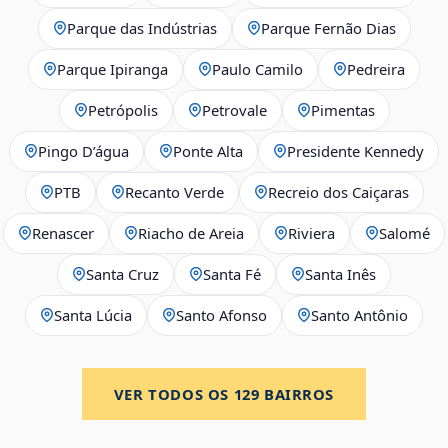
Parque das Indústrias
Parque Fernão Dias
Parque Ipiranga
Paulo Camilo
Pedreira
Petrópolis
Petrovale
Pimentas
Pingo D’água
Ponte Alta
Presidente Kennedy
PTB
Recanto Verde
Recreio dos Caiçaras
Renascer
Riacho de Areia
Riviera
Salomé
Santa Cruz
Santa Fé
Santa Inês
Santa Lúcia
Santo Afonso
Santo Antônio
VER TODOS OS
129
BAIRROS