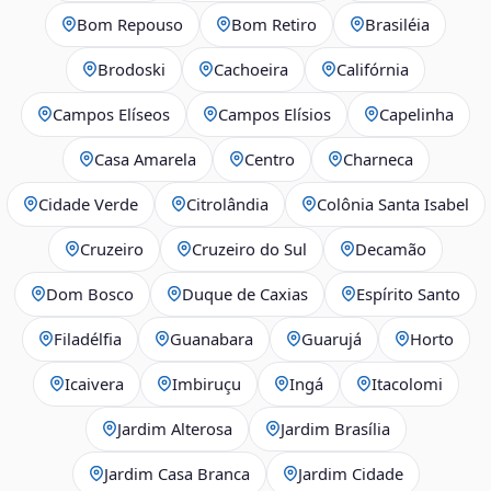
Bom Repouso
Bom Retiro
Brasiléia
Brodoski
Cachoeira
Califórnia
Campos Elíseos
Campos Elísios
Capelinha
Casa Amarela
Centro
Charneca
Cidade Verde
Citrolândia
Colônia Santa Isabel
Cruzeiro
Cruzeiro do Sul
Decamão
Dom Bosco
Duque de Caxias
Espírito Santo
Filadélfia
Guanabara
Guarujá
Horto
Icaivera
Imbiruçu
Ingá
Itacolomi
Jardim Alterosa
Jardim Brasília
Jardim Casa Branca
Jardim Cidade