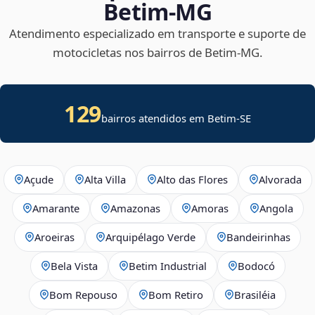
Betim‑MG
Atendimento especializado em transporte e suporte de
motocicletas nos bairros de Betim‑MG.
129
bairros atendidos em
Betim
-
SE
Açude
Alta Villa
Alto das Flores
Alvorada
Amarante
Amazonas
Amoras
Angola
Aroeiras
Arquipélago Verde
Bandeirinhas
Bela Vista
Betim Industrial
Bodocó
Bom Repouso
Bom Retiro
Brasiléia