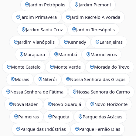
Jardim Petrópolis
Jardim Piemont
Jardim Primavera
Jardim Recreio Alvorada
Jardim Santa Cruz
Jardim Teresópolis
Jardim Vianópolis
Kennedy
Laranjeiras
Marajoara
Marimbá
Marmeleiros
Monte Castelo
Monte Verde
Morada do Trevo
Morais
Niterói
Nossa Senhora das Graças
Nossa Senhora de Fátima
Nossa Senhora do Carmo
Nova Baden
Novo Guarujá
Novo Horizonte
Palmeiras
Paquetá
Parque das Acácias
Parque das Indústrias
Parque Fernão Dias