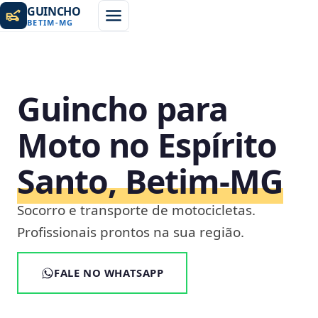
GUINCHO
BETIM
-
MG
Guincho para
Moto no Espírito
Santo, Betim‑MG
Socorro e transporte de motocicletas.
Profissionais prontos na sua região.
FALE NO WHATSAPP