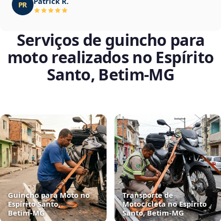
Patrick R.
PR
Serviços de guincho para
moto realizados no Espírito
Santo, Betim‑MG
Guincho para Moto no
Transporte de
Espírito Santo,
Motocicleta no Espírito
Betim‑MG
Santo, Betim‑MG