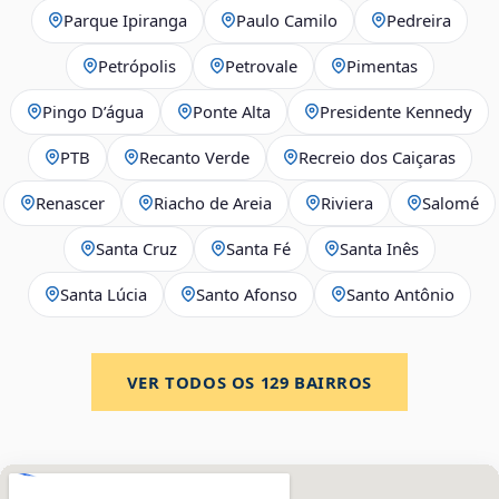
Parque Ipiranga
Paulo Camilo
Pedreira
Petrópolis
Petrovale
Pimentas
Pingo D’água
Ponte Alta
Presidente Kennedy
PTB
Recanto Verde
Recreio dos Caiçaras
Renascer
Riacho de Areia
Riviera
Salomé
Santa Cruz
Santa Fé
Santa Inês
Santa Lúcia
Santo Afonso
Santo Antônio
VER TODOS OS
129
BAIRROS