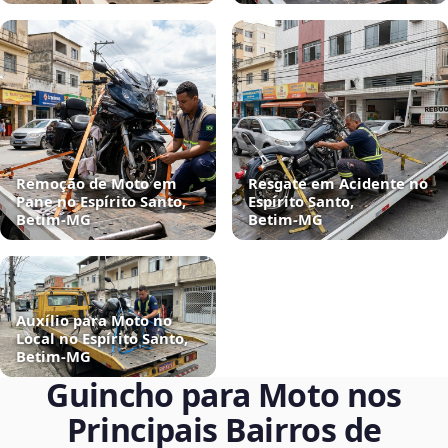
Remoção de Moto em
Resgate em Acidente no
Pane no Espírito Santo,
Espírito Santo,
Betim‑MG
Betim‑MG
Auxílio para Moto no
Local no Espírito Santo,
Betim‑MG
Guincho para Moto nos
Principais Bairros de