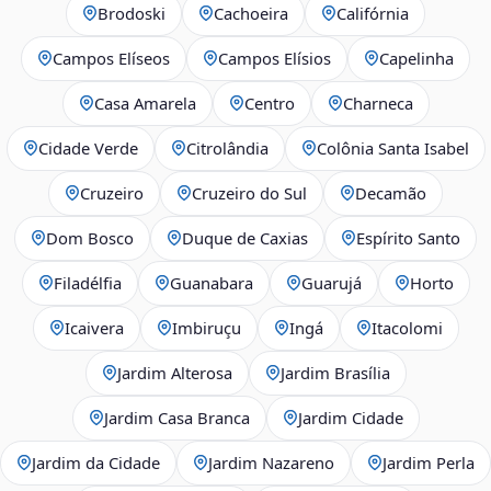
Brodoski
Cachoeira
Califórnia
Campos Elíseos
Campos Elísios
Capelinha
Casa Amarela
Centro
Charneca
Cidade Verde
Citrolândia
Colônia Santa Isabel
Cruzeiro
Cruzeiro do Sul
Decamão
Dom Bosco
Duque de Caxias
Espírito Santo
Filadélfia
Guanabara
Guarujá
Horto
Icaivera
Imbiruçu
Ingá
Itacolomi
Jardim Alterosa
Jardim Brasília
Jardim Casa Branca
Jardim Cidade
Jardim da Cidade
Jardim Nazareno
Jardim Perla