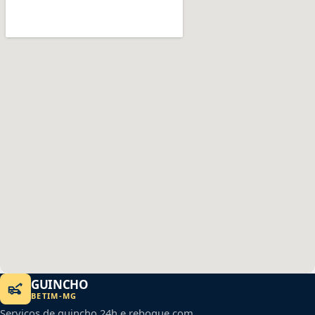
GUINCHO
BETIM
-
MG
Serviços de guincho 24h e reboque com