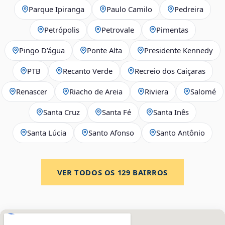
Parque Ipiranga
Paulo Camilo
Pedreira
Petrópolis
Petrovale
Pimentas
Pingo D’água
Ponte Alta
Presidente Kennedy
PTB
Recanto Verde
Recreio dos Caiçaras
Renascer
Riacho de Areia
Riviera
Salomé
Santa Cruz
Santa Fé
Santa Inês
Santa Lúcia
Santo Afonso
Santo Antônio
VER TODOS OS
129
BAIRROS