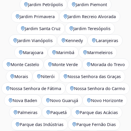
Jardim Petrópolis
Jardim Piemont
Jardim Primavera
Jardim Recreio Alvorada
Jardim Santa Cruz
Jardim Teresópolis
Jardim Vianópolis
Kennedy
Laranjeiras
Marajoara
Marimbá
Marmeleiros
Monte Castelo
Monte Verde
Morada do Trevo
Morais
Niterói
Nossa Senhora das Graças
Nossa Senhora de Fátima
Nossa Senhora do Carmo
Nova Baden
Novo Guarujá
Novo Horizonte
Palmeiras
Paquetá
Parque das Acácias
Parque das Indústrias
Parque Fernão Dias