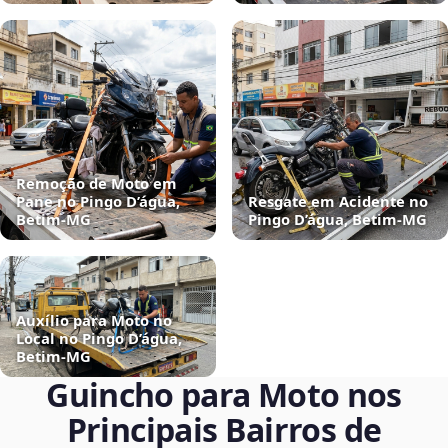
Remoção de Moto em
Pane no Pingo D’água,
Resgate em Acidente no
Betim‑MG
Pingo D’água, Betim‑MG
Auxílio para Moto no
Local no Pingo D’água,
Betim‑MG
Guincho para Moto nos
Principais Bairros de