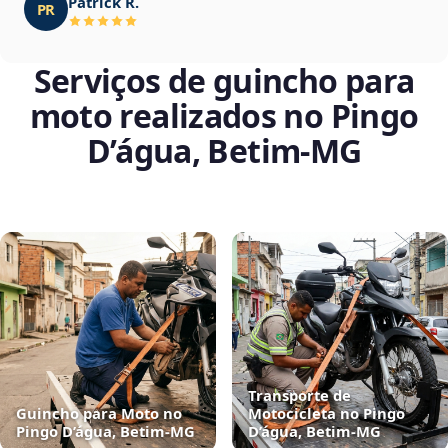
Patrick R.
PR
Serviços de guincho para
moto realizados no Pingo
D’água, Betim‑MG
Transporte de
Guincho para Moto no
Motocicleta no Pingo
Pingo D’água, Betim‑MG
D’água, Betim‑MG