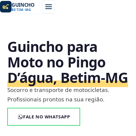
GUINCHO
BETIM
-
MG
Guincho para
Moto no Pingo
D’água, Betim‑MG
Socorro e transporte de motocicletas.
Profissionais prontos na sua região.
FALE NO WHATSAPP