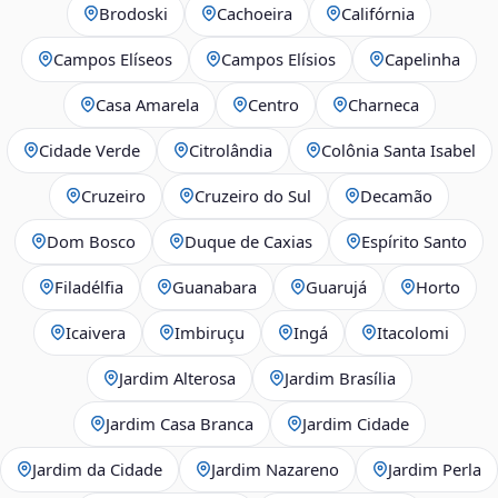
Brodoski
Cachoeira
Califórnia
Campos Elíseos
Campos Elísios
Capelinha
Casa Amarela
Centro
Charneca
Cidade Verde
Citrolândia
Colônia Santa Isabel
Cruzeiro
Cruzeiro do Sul
Decamão
Dom Bosco
Duque de Caxias
Espírito Santo
Filadélfia
Guanabara
Guarujá
Horto
Icaivera
Imbiruçu
Ingá
Itacolomi
Jardim Alterosa
Jardim Brasília
Jardim Casa Branca
Jardim Cidade
Jardim da Cidade
Jardim Nazareno
Jardim Perla