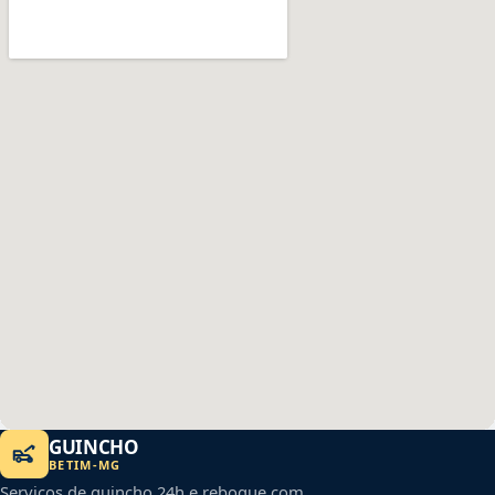
GUINCHO
BETIM
-
MG
Serviços de guincho 24h e reboque com