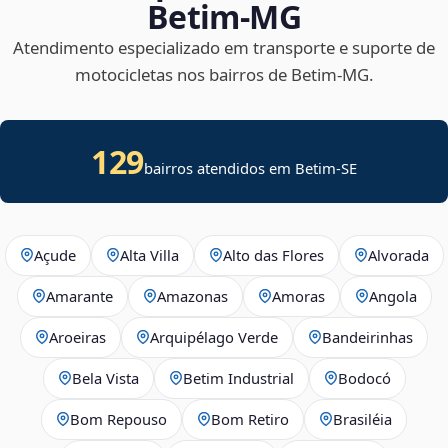
Betim‑MG
Atendimento especializado em transporte e suporte de
motocicletas nos bairros de Betim‑MG.
129
bairros atendidos em
Betim
-
SE
Açude
Alta Villa
Alto das Flores
Alvorada
Amarante
Amazonas
Amoras
Angola
Aroeiras
Arquipélago Verde
Bandeirinhas
Bela Vista
Betim Industrial
Bodocó
Bom Repouso
Bom Retiro
Brasiléia