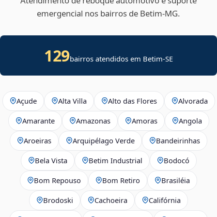
Atendimento de reboque automotivo e suporte
emergencial nos bairros de Betim‑MG.
129
bairros atendidos em
Betim
-
SE
Açude
Alta Villa
Alto das Flores
Alvorada
Amarante
Amazonas
Amoras
Angola
Aroeiras
Arquipélago Verde
Bandeirinhas
Bela Vista
Betim Industrial
Bodocó
Bom Repouso
Bom Retiro
Brasiléia
Brodoski
Cachoeira
Califórnia