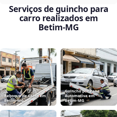
Serviços de guincho para
carro realizados em
Betim‑MG
Guincho por Pane
Reboque de Carro em
Automotiva em
Betim‑MG
Betim‑MG