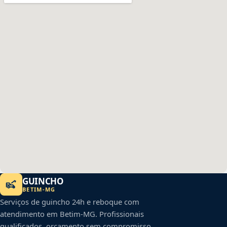
GUINCHO
BETIM
-
MG
Serviços de guincho 24h e reboque com
atendimento em
Betim
-
MG
. Profissionais
qualificados, orçamento sem compromisso