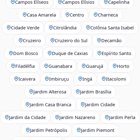
Campos Elíseos
Campos Elísios
Capelinha
Casa Amarela
Centro
Charneca
Cidade Verde
Citrolândia
Colônia Santa Isabel
Cruzeiro
Cruzeiro do Sul
Decamão
Dom Bosco
Duque de Caxias
Espírito Santo
Filadélfia
Guanabara
Guarujá
Horto
Icaivera
Imbiruçu
Ingá
Itacolomi
Jardim Alterosa
Jardim Brasília
Jardim Casa Branca
Jardim Cidade
Jardim da Cidade
Jardim Nazareno
Jardim Perla
Jardim Petrópolis
Jardim Piemont