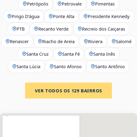
Petrópolis
Petrovale
Pimentas
Pingo D’água
Ponte Alta
Presidente Kennedy
PTB
Recanto Verde
Recreio dos Caiçaras
Renascer
Riacho de Areia
Riviera
Salomé
Santa Cruz
Santa Fé
Santa Inês
Santa Lúcia
Santo Afonso
Santo Antônio
VER TODOS OS
129
BAIRROS