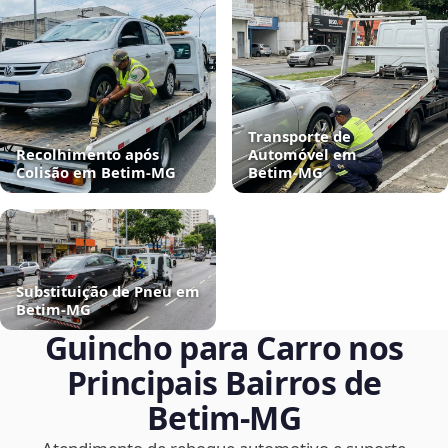
Transporte de
Recolhimento após
Automóvel em
Colisão em Betim‑MG
Betim‑MG
Substituição de Pneu em
Betim‑MG
Guincho para Carro nos
Principais Bairros de
Betim‑MG