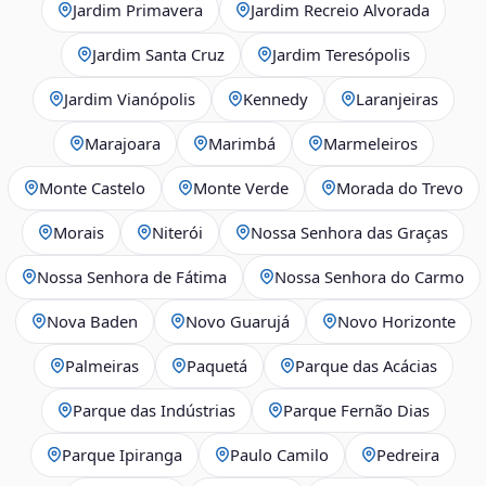
Jardim Primavera
Jardim Recreio Alvorada
Jardim Santa Cruz
Jardim Teresópolis
Jardim Vianópolis
Kennedy
Laranjeiras
Marajoara
Marimbá
Marmeleiros
Monte Castelo
Monte Verde
Morada do Trevo
Morais
Niterói
Nossa Senhora das Graças
Nossa Senhora de Fátima
Nossa Senhora do Carmo
Nova Baden
Novo Guarujá
Novo Horizonte
Palmeiras
Paquetá
Parque das Acácias
Parque das Indústrias
Parque Fernão Dias
Parque Ipiranga
Paulo Camilo
Pedreira