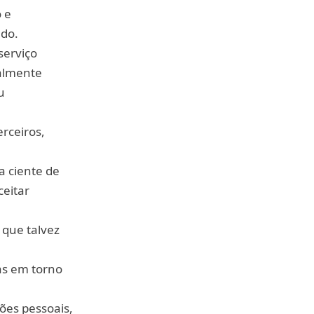
 e
do.
serviço
almente
u
rceiros,
a ciente de
ceitar
 que talvez
as em torno
ões pessoais,