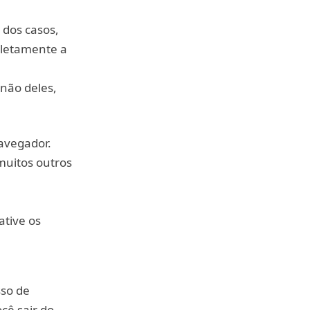
 dos casos,
pletamente a
 não deles,
avegador.
muitos outros
ative os
sso de
cê sair do