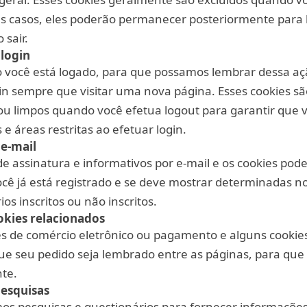
s casos, eles poderão permanecer posteriormente para 
 sair.
 login
 você está logado, para que possamos lembrar dessa açã
gin sempre que visitar uma nova página. Esses cookies sã
 limpos quando você efetua logout para garantir que 
e áreas restritas ao efetuar login.
 e-mail
 de assinatura e informativos por e-mail e os cookies pod
cê já está registrado e se deve mostrar determinadas no
os inscritos ou não inscritos.
kies relacionados
ades de comércio eletrônico ou pagamento e alguns cookie
que seu pedido seja lembrado entre as páginas, para qu
te.
pesquisas
os pesquisas e questionários para fornecer informaçõe