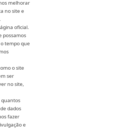
emos melhorar
a no site e
.
gina oficial.
que possamos
o o tempo que
emos
omo o site
em ser
er no site,
e quantos
o de dados
mos fazer
ivulgação e