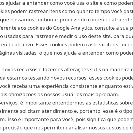
nos ajudar a entender como você usa o site e como pod
okies podem rastrear itens como quanto tempo você gast
ra que possamos continuar produzindo conteúdo atraente
rente aos cookies do Google Analytics, consulte a sua pá
são usadas para rastrear e medir o uso deste site, para 
teúdo atrativo. Esses cookies podem rastrear itens com
páginas visitadas, o que nos ajuda a entender como pod
novos recursos e fazemos alterações sutis na maneira c
da estamos testando novos recursos, esses cookies pod
você receba uma experiência consistente enquanto estiv
s otimizações os nossos usuários mais apreciam.
erviços, é importante entendermos as estatísticas sobr
ealmente solicitam atendimento e, portanto, esse é o tip
am. Isso é importante para você, pois significa que pode
 precisão que nos permitem analisar nossos custos de d