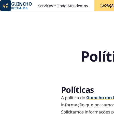
GUINCHO
Serviços
Onde Atendemos
ORÇ
BETIM
-
MG
Polí
Políticas
A política do
Guincho em 
informação que possamos 
Solicitamos informações 