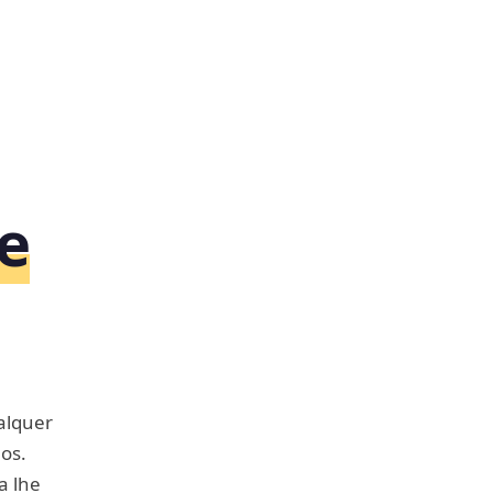
e
alquer
os.
a lhe