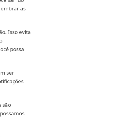
lembrar as
o. Isso evita
o
você possa
em ser
tificações
s são
e possamos
s