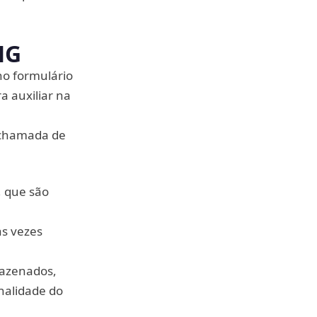
MG
no formulário
a auxiliar na
 chamada de
, que são
às vezes
mazenados,
nalidade do