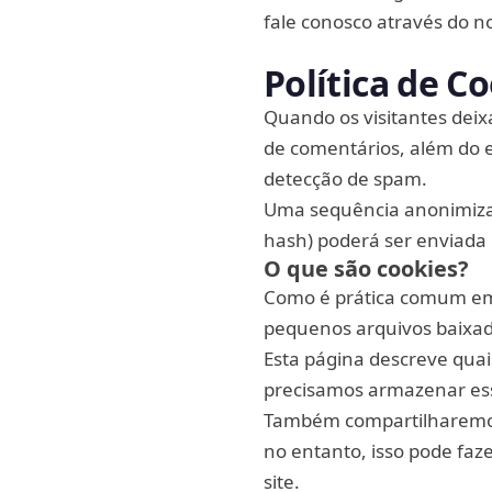
fale conosco através do n
Política de 
Quando os visitantes dei
de comentários, além do e
detecção de spam.
Uma sequência anonimizad
hash) poderá ser enviada p
O que são cookies?
Como é prática comum em q
pequenos arquivos baixad
Esta página descreve qua
precisamos armazenar ess
Também compartilharemos
no entanto, isso pode faz
site.