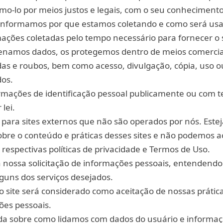
mo-lo por meios justos e legais, com o seu conhecimento
nformamos por que estamos coletando e como será usa
ações coletadas pelo tempo necessário para fornecer o 
zenamos dados, os protegemos dentro de meios comerci
rdas e roubos, bem como acesso, divulgação, cópia, uso o
dos.
mações de identificação pessoal publicamente ou com te
lei.
s para sites externos que não são operados por nós. Estej
bre o conteúdo e práticas desses sites e não podemos a
respectivas políticas de privacidade e Termos de Uso.
 a nossa solicitação de informações pessoais, entendendo
guns dos serviços desejados.
 site será considerado como aceitação de nossas prátic
ões pessoais.
ida sobre como lidamos com dados do usuário e informaç