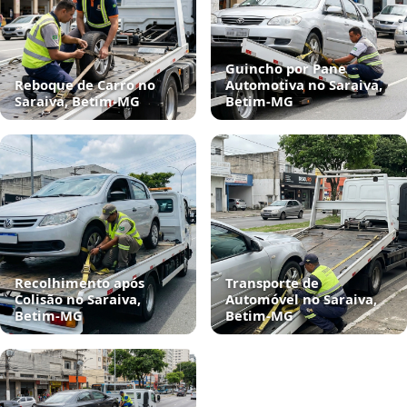
Guincho por Pane
Reboque de Carro no
Automotiva no Saraiva,
Saraiva, Betim‑MG
Betim‑MG
Recolhimento após
Transporte de
Colisão no Saraiva,
Automóvel no Saraiva,
Betim‑MG
Betim‑MG