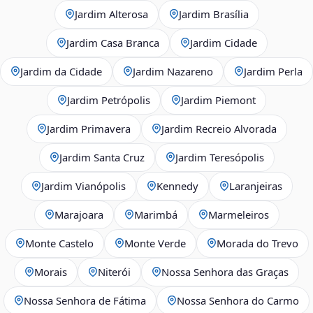
Jardim Alterosa
Jardim Brasília
Jardim Casa Branca
Jardim Cidade
Jardim da Cidade
Jardim Nazareno
Jardim Perla
Jardim Petrópolis
Jardim Piemont
Jardim Primavera
Jardim Recreio Alvorada
Jardim Santa Cruz
Jardim Teresópolis
Jardim Vianópolis
Kennedy
Laranjeiras
Marajoara
Marimbá
Marmeleiros
Monte Castelo
Monte Verde
Morada do Trevo
Morais
Niterói
Nossa Senhora das Graças
Nossa Senhora de Fátima
Nossa Senhora do Carmo