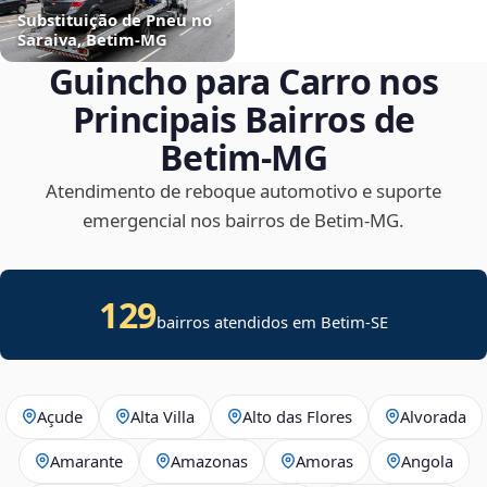
Substituição de Pneu no
Saraiva, Betim‑MG
Guincho para Carro nos
Principais Bairros de
Betim‑MG
Atendimento de reboque automotivo e suporte
emergencial nos bairros de Betim‑MG.
129
bairros atendidos em
Betim
-
SE
Açude
Alta Villa
Alto das Flores
Alvorada
Amarante
Amazonas
Amoras
Angola