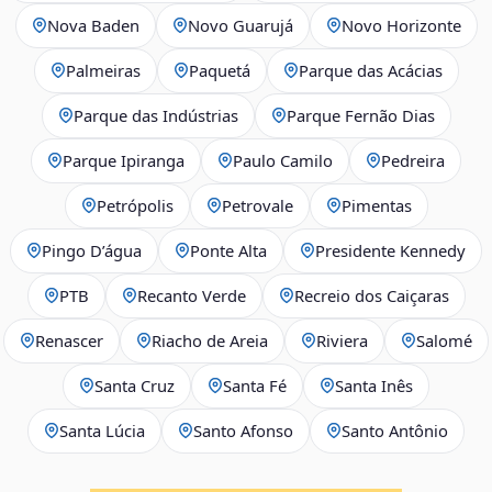
Nova Baden
Novo Guarujá
Novo Horizonte
Palmeiras
Paquetá
Parque das Acácias
Parque das Indústrias
Parque Fernão Dias
Parque Ipiranga
Paulo Camilo
Pedreira
Petrópolis
Petrovale
Pimentas
Pingo D’água
Ponte Alta
Presidente Kennedy
PTB
Recanto Verde
Recreio dos Caiçaras
Renascer
Riacho de Areia
Riviera
Salomé
Santa Cruz
Santa Fé
Santa Inês
Santa Lúcia
Santo Afonso
Santo Antônio