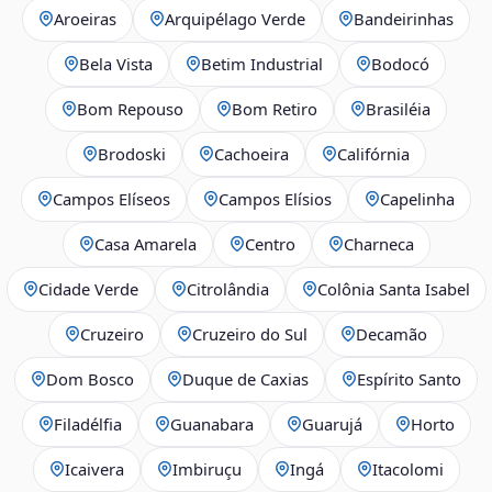
Aroeiras
Arquipélago Verde
Bandeirinhas
Bela Vista
Betim Industrial
Bodocó
Bom Repouso
Bom Retiro
Brasiléia
Brodoski
Cachoeira
Califórnia
Campos Elíseos
Campos Elísios
Capelinha
Casa Amarela
Centro
Charneca
Cidade Verde
Citrolândia
Colônia Santa Isabel
Cruzeiro
Cruzeiro do Sul
Decamão
Dom Bosco
Duque de Caxias
Espírito Santo
Filadélfia
Guanabara
Guarujá
Horto
Icaivera
Imbiruçu
Ingá
Itacolomi