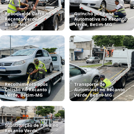
Reboque de Carro no
Guincho por Pane
Recanto Verde,
Automotiva no Recanto
Betim‑MG
Verde, Betim‑MG
Recolhimento após
Transporte de
Colisão no Recanto
Automóvel no Recanto
Verde, Betim‑MG
Verde, Betim‑MG
Substituição de Pneu no
Recanto Verde,