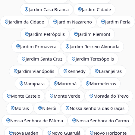
Jardim Casa Branca
Jardim Cidade
Jardim da Cidade
Jardim Nazareno
Jardim Perla
Jardim Petrópolis
Jardim Piemont
Jardim Primavera
Jardim Recreio Alvorada
Jardim Santa Cruz
Jardim Teresópolis
Jardim Vianópolis
Kennedy
Laranjeiras
Marajoara
Marimbá
Marmeleiros
Monte Castelo
Monte Verde
Morada do Trevo
Morais
Niterói
Nossa Senhora das Graças
Nossa Senhora de Fátima
Nossa Senhora do Carmo
Nova Baden
Novo Guarujá
Novo Horizonte