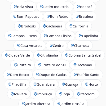
Bela Vista
Betim Industrial
Bodocó
Bom Repouso
Bom Retiro
Brasiléia
Brodoski
Cachoeira
Califórnia
Campos Elíseos
Campos Elísios
Capelinha
Casa Amarela
Centro
Charneca
Cidade Verde
Citrolândia
Colônia Santa Isabel
Cruzeiro
Cruzeiro do Sul
Decamão
Dom Bosco
Duque de Caxias
Espírito Santo
Filadélfia
Guanabara
Guarujá
Horto
Icaivera
Imbiruçu
Ingá
Itacolomi
Jardim Alterosa
Jardim Brasília