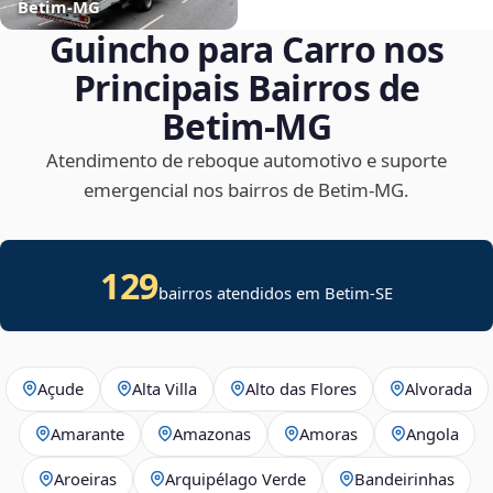
Betim‑MG
Guincho para Carro nos
Principais Bairros de
Betim‑MG
Atendimento de reboque automotivo e suporte
emergencial nos bairros de Betim‑MG.
129
bairros atendidos em
Betim
-
SE
Açude
Alta Villa
Alto das Flores
Alvorada
Amarante
Amazonas
Amoras
Angola
Aroeiras
Arquipélago Verde
Bandeirinhas