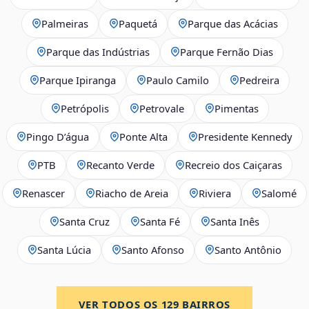
Palmeiras
Paquetá
Parque das Acácias
Parque das Indústrias
Parque Fernão Dias
Parque Ipiranga
Paulo Camilo
Pedreira
Petrópolis
Petrovale
Pimentas
Pingo D’água
Ponte Alta
Presidente Kennedy
PTB
Recanto Verde
Recreio dos Caiçaras
Renascer
Riacho de Areia
Riviera
Salomé
Santa Cruz
Santa Fé
Santa Inês
Santa Lúcia
Santo Afonso
Santo Antônio
VER TODOS OS
129
BAIRROS