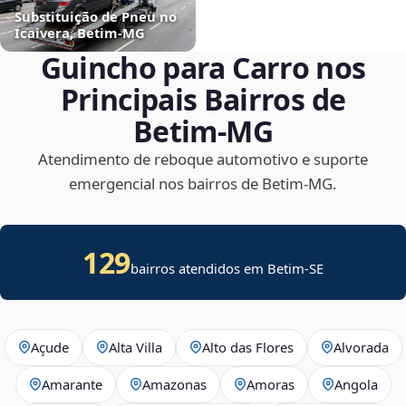
Substituição de Pneu no
Icaivera, Betim‑MG
Guincho para Carro nos
Principais Bairros de
Betim‑MG
Atendimento de reboque automotivo e suporte
emergencial nos bairros de Betim‑MG.
129
bairros atendidos em
Betim
-
SE
Açude
Alta Villa
Alto das Flores
Alvorada
Amarante
Amazonas
Amoras
Angola