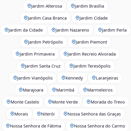
Jardim Alterosa
Jardim Brasília
Jardim Casa Branca
Jardim Cidade
Jardim da Cidade
Jardim Nazareno
Jardim Perla
Jardim Petrópolis
Jardim Piemont
Jardim Primavera
Jardim Recreio Alvorada
Jardim Santa Cruz
Jardim Teresópolis
Jardim Vianópolis
Kennedy
Laranjeiras
Marajoara
Marimbá
Marmeleiros
Monte Castelo
Monte Verde
Morada do Trevo
Morais
Niterói
Nossa Senhora das Graças
Nossa Senhora de Fátima
Nossa Senhora do Carmo