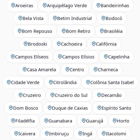
Aroeiras
Arquipélago Verde
Bandeirinhas
Bela Vista
Betim Industrial
Bodocó
Bom Repouso
Bom Retiro
Brasiléia
Brodoski
Cachoeira
Califórnia
Campos Elíseos
Campos Elísios
Capelinha
Casa Amarela
Centro
Charneca
Cidade Verde
Citrolândia
Colônia Santa Isabel
Cruzeiro
Cruzeiro do Sul
Decamão
Dom Bosco
Duque de Caxias
Espírito Santo
Filadélfia
Guanabara
Guarujá
Horto
Icaivera
Imbiruçu
Ingá
Itacolomi