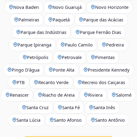
Nova Baden
Novo Guarujá
Novo Horizonte
Palmeiras
Paquetá
Parque das Acácias
Parque das Indústrias
Parque Fernão Dias
Parque Ipiranga
Paulo Camilo
Pedreira
Petrópolis
Petrovale
Pimentas
Pingo D’água
Ponte Alta
Presidente Kennedy
PTB
Recanto Verde
Recreio dos Caiçaras
Renascer
Riacho de Areia
Riviera
Salomé
Santa Cruz
Santa Fé
Santa Inês
Santa Lúcia
Santo Afonso
Santo Antônio