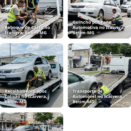
Guincho por Pane
Reboque de Carro no
Automotiva no Icaivera,
Icaivera, Betim‑MG
Betim‑MG
Recolhimento após
Transporte de
Colisão no Icaivera,
Automóvel no Icaivera,
Betim‑MG
Betim‑MG