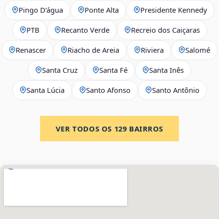
Pingo D’água
Ponte Alta
Presidente Kennedy
PTB
Recanto Verde
Recreio dos Caiçaras
Renascer
Riacho de Areia
Riviera
Salomé
Santa Cruz
Santa Fé
Santa Inês
Santa Lúcia
Santo Afonso
Santo Antônio
VER TODOS OS
129
BAIRROS