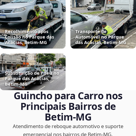
Recolhimento após
Transporte de
Colisão no Parque das
Automóvel no Parque
Acácias, Betim‑MG
das Acácias, Betim‑MG
Substituição de Pneu no
Parque das Acácias,
Betim‑MG
Guincho para Carro nos
Principais Bairros de
Betim‑MG
Atendimento de reboque automotivo e suporte
emergencial nos bairros de Betim‑MG.