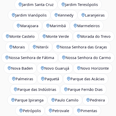
Jardim Santa Cruz
Jardim Teresópolis
Jardim Vianópolis
Kennedy
Laranjeiras
Marajoara
Marimbá
Marmeleiros
Monte Castelo
Monte Verde
Morada do Trevo
Morais
Niterói
Nossa Senhora das Graças
Nossa Senhora de Fátima
Nossa Senhora do Carmo
Nova Baden
Novo Guarujá
Novo Horizonte
Palmeiras
Paquetá
Parque das Acácias
Parque das Indústrias
Parque Fernão Dias
Parque Ipiranga
Paulo Camilo
Pedreira
Petrópolis
Petrovale
Pimentas