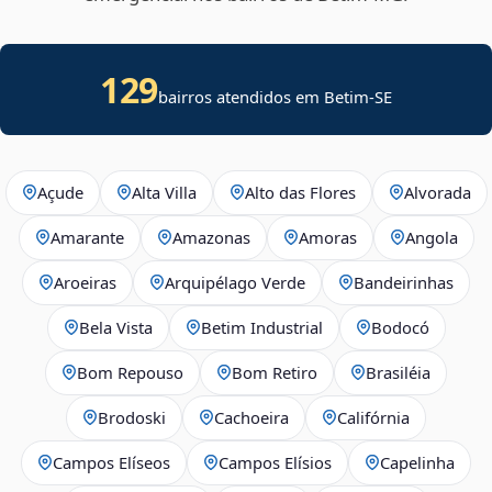
129
bairros atendidos em
Betim
-
SE
Açude
Alta Villa
Alto das Flores
Alvorada
Amarante
Amazonas
Amoras
Angola
Aroeiras
Arquipélago Verde
Bandeirinhas
Bela Vista
Betim Industrial
Bodocó
Bom Repouso
Bom Retiro
Brasiléia
Brodoski
Cachoeira
Califórnia
Campos Elíseos
Campos Elísios
Capelinha