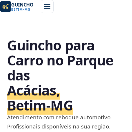
GUINCHO
BETIM
-
MG
Guincho para
Carro no Parque
das
Acácias,
Betim‑MG
Atendimento com reboque automotivo.
Profissionais disponíveis na sua região.