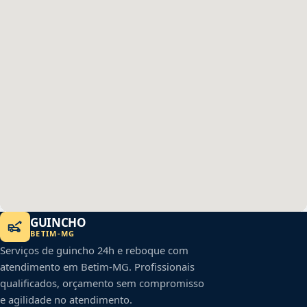
GUINCHO
BETIM
-
MG
Serviços de guincho 24h e reboque com
atendimento em
Betim
-
MG
. Profissionais
qualificados, orçamento sem compromisso
e agilidade no atendimento.