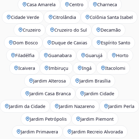
Casa Amarela
Centro
Charneca
Cidade Verde
Citrolândia
Colônia Santa Isabel
Cruzeiro
Cruzeiro do Sul
Decamão
Dom Bosco
Duque de Caxias
Espírito Santo
Filadélfia
Guanabara
Guarujá
Horto
Icaivera
Imbiruçu
Ingá
Itacolomi
Jardim Alterosa
Jardim Brasília
Jardim Casa Branca
Jardim Cidade
Jardim da Cidade
Jardim Nazareno
Jardim Perla
Jardim Petrópolis
Jardim Piemont
Jardim Primavera
Jardim Recreio Alvorada