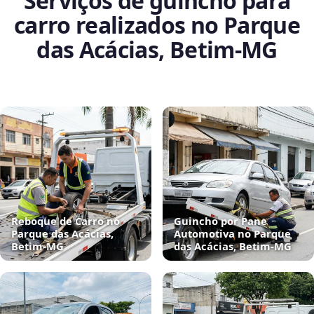
Serviços de guincho para
carro realizados no Parque
das Acácias, Betim‑MG
Reboque de Carro no
Guincho por Pane
Parque das Acácias,
Automotiva no Parque
Betim‑MG
das Acácias, Betim‑MG