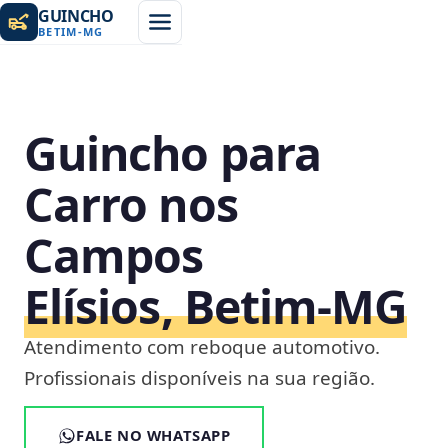
GUINCHO
BETIM
-
MG
Guincho para
Carro nos
Campos
Elísios, Betim‑MG
Atendimento com reboque automotivo.
Profissionais disponíveis na sua região.
FALE NO WHATSAPP