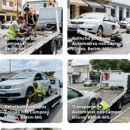
Reboque de Carro nos
Guincho por Pane
Campos Elísios,
Automotiva nos Campos
Betim‑MG
Elísios, Betim‑MG
Recolhimento após
Transporte de
Colisão nos Campos
Automóvel nos Campos
Elísios, Betim‑MG
Elísios, Betim‑MG