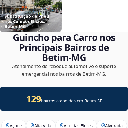
Substituição de Pneu
nos Campos Elísios,
Betim‑MG
Guincho para Carro nos
Principais Bairros de
Betim‑MG
Atendimento de reboque automotivo e suporte
emergencial nos bairros de Betim‑MG.
129
bairros atendidos em
Betim
-
SE
Açude
Alta Villa
Alto das Flores
Alvorada