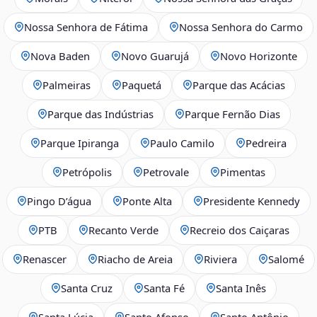
Nossa Senhora de Fátima
Nossa Senhora do Carmo
Nova Baden
Novo Guarujá
Novo Horizonte
Palmeiras
Paquetá
Parque das Acácias
Parque das Indústrias
Parque Fernão Dias
Parque Ipiranga
Paulo Camilo
Pedreira
Petrópolis
Petrovale
Pimentas
Pingo D’água
Ponte Alta
Presidente Kennedy
PTB
Recanto Verde
Recreio dos Caiçaras
Renascer
Riacho de Areia
Riviera
Salomé
Santa Cruz
Santa Fé
Santa Inês
Santa Lúcia
Santo Afonso
Santo Antônio