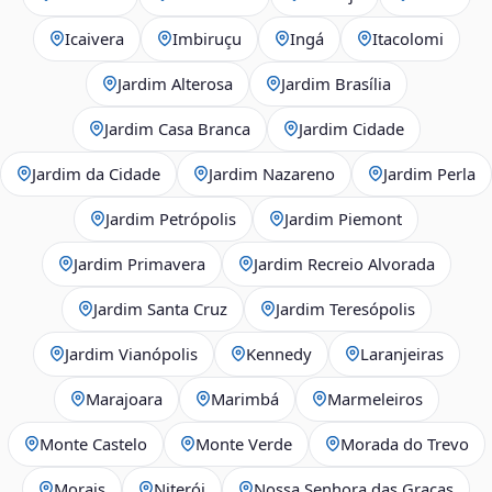
Icaivera
Imbiruçu
Ingá
Itacolomi
Jardim Alterosa
Jardim Brasília
Jardim Casa Branca
Jardim Cidade
Jardim da Cidade
Jardim Nazareno
Jardim Perla
Jardim Petrópolis
Jardim Piemont
Jardim Primavera
Jardim Recreio Alvorada
Jardim Santa Cruz
Jardim Teresópolis
Jardim Vianópolis
Kennedy
Laranjeiras
Marajoara
Marimbá
Marmeleiros
Monte Castelo
Monte Verde
Morada do Trevo
Morais
Niterói
Nossa Senhora das Graças