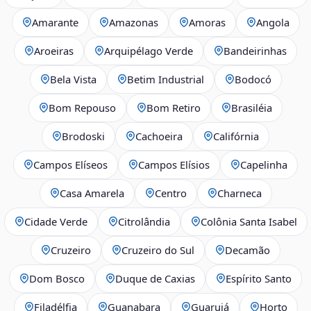
Amarante
Amazonas
Amoras
Angola
Aroeiras
Arquipélago Verde
Bandeirinhas
Bela Vista
Betim Industrial
Bodocó
Bom Repouso
Bom Retiro
Brasiléia
Brodoski
Cachoeira
Califórnia
Campos Elíseos
Campos Elísios
Capelinha
Casa Amarela
Centro
Charneca
Cidade Verde
Citrolândia
Colônia Santa Isabel
Cruzeiro
Cruzeiro do Sul
Decamão
Dom Bosco
Duque de Caxias
Espírito Santo
Filadélfia
Guanabara
Guarujá
Horto