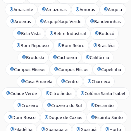
Amarante
Amazonas
Amoras
Angola
Aroeiras
Arquipélago Verde
Bandeirinhas
Bela Vista
Betim Industrial
Bodocó
Bom Repouso
Bom Retiro
Brasiléia
Brodoski
Cachoeira
Califórnia
Campos Elíseos
Campos Elísios
Capelinha
Casa Amarela
Centro
Charneca
Cidade Verde
Citrolândia
Colônia Santa Isabel
Cruzeiro
Cruzeiro do Sul
Decamão
Dom Bosco
Duque de Caxias
Espírito Santo
Filadélfia
Guanabara
Guarujá
Horto