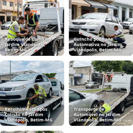
Reboque de Carro no
Guincho por Pane
Jardim Vianópolis,
Automotiva no Jardim
Betim‑MG
Vianópolis, Betim‑MG
Recolhimento após
Transporte de
Colisão no Jardim
Automóvel no Jardim
Vianópolis, Betim‑MG
Vianópolis, Betim‑MG