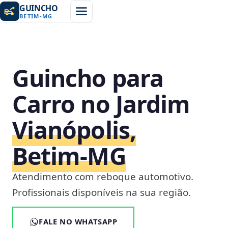
GUINCHO
BETIM
-
MG
Guincho para
Carro no Jardim
Vianópolis,
Betim‑MG
Atendimento com reboque automotivo.
Profissionais disponíveis na sua região.
FALE NO WHATSAPP