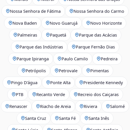
Nossa Senhora de Fátima
Nossa Senhora do Carmo
Nova Baden
Novo Guarujá
Novo Horizonte
Palmeiras
Paquetá
Parque das Acácias
Parque das Indústrias
Parque Fernão Dias
Parque Ipiranga
Paulo Camilo
Pedreira
Petrópolis
Petrovale
Pimentas
Pingo D’água
Ponte Alta
Presidente Kennedy
PTB
Recanto Verde
Recreio dos Caiçaras
Renascer
Riacho de Areia
Riviera
Salomé
Santa Cruz
Santa Fé
Santa Inês
Santa Lúcia
Santo Afonso
Santo Antônio