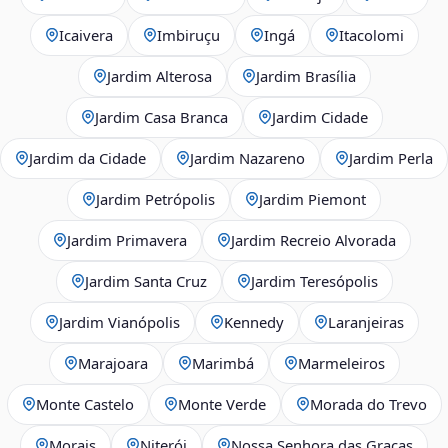
Icaivera
Imbiruçu
Ingá
Itacolomi
Jardim Alterosa
Jardim Brasília
Jardim Casa Branca
Jardim Cidade
Jardim da Cidade
Jardim Nazareno
Jardim Perla
Jardim Petrópolis
Jardim Piemont
Jardim Primavera
Jardim Recreio Alvorada
Jardim Santa Cruz
Jardim Teresópolis
Jardim Vianópolis
Kennedy
Laranjeiras
Marajoara
Marimbá
Marmeleiros
Monte Castelo
Monte Verde
Morada do Trevo
Morais
Niterói
Nossa Senhora das Graças