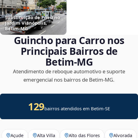
Substituição de Pneu no
Jardim Vianópolis,
Betim‑MG
Guincho para Carro nos
Principais Bairros de
Betim‑MG
Atendimento de reboque automotivo e suporte
emergencial nos bairros de Betim‑MG.
129
bairros atendidos em
Betim
-
SE
Açude
Alta Villa
Alto das Flores
Alvorada