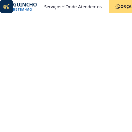
GUINCHO
Serviços
Onde Atendemos
ORÇ
BETIM
-
MG