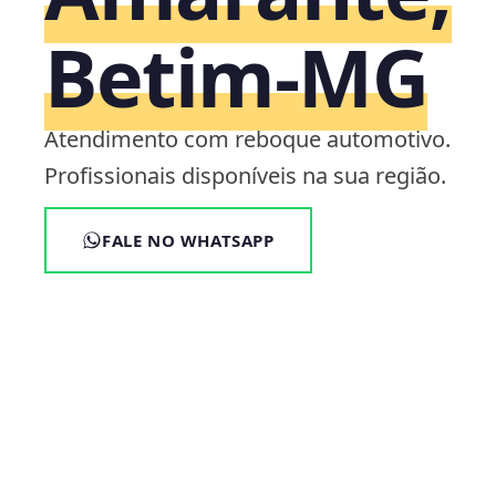
Betim‑MG
Atendimento com reboque automotivo.
Profissionais disponíveis na sua região.
FALE NO WHATSAPP