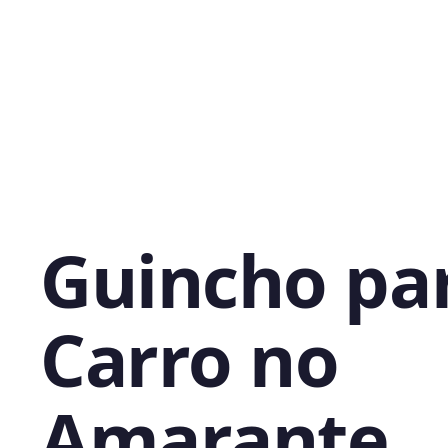
Guincho pa
Carro no
Amarante,