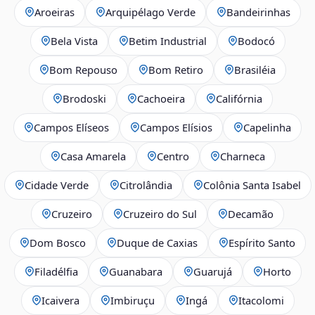
Aroeiras
Arquipélago Verde
Bandeirinhas
Bela Vista
Betim Industrial
Bodocó
Bom Repouso
Bom Retiro
Brasiléia
Brodoski
Cachoeira
Califórnia
Campos Elíseos
Campos Elísios
Capelinha
Casa Amarela
Centro
Charneca
Cidade Verde
Citrolândia
Colônia Santa Isabel
Cruzeiro
Cruzeiro do Sul
Decamão
Dom Bosco
Duque de Caxias
Espírito Santo
Filadélfia
Guanabara
Guarujá
Horto
Icaivera
Imbiruçu
Ingá
Itacolomi