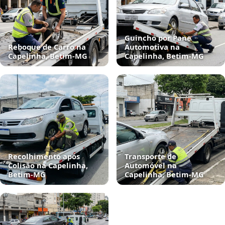
Guincho por Pane
Reboque de Carro na
Automotiva na
Capelinha, Betim‑MG
Capelinha, Betim‑MG
Recolhimento após
Transporte de
Colisão na Capelinha,
Automóvel na
Betim‑MG
Capelinha, Betim‑MG