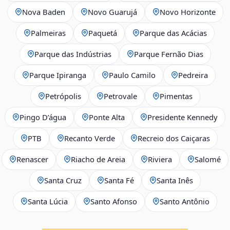
Nova Baden
Novo Guarujá
Novo Horizonte
Palmeiras
Paquetá
Parque das Acácias
Parque das Indústrias
Parque Fernão Dias
Parque Ipiranga
Paulo Camilo
Pedreira
Petrópolis
Petrovale
Pimentas
Pingo D’água
Ponte Alta
Presidente Kennedy
PTB
Recanto Verde
Recreio dos Caiçaras
Renascer
Riacho de Areia
Riviera
Salomé
Santa Cruz
Santa Fé
Santa Inês
Santa Lúcia
Santo Afonso
Santo Antônio