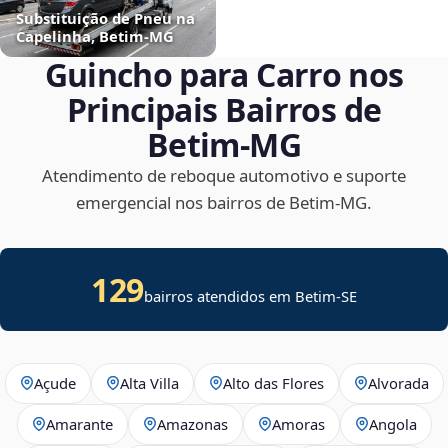
Substituição de Pneu na
Capelinha, Betim‑MG
Guincho para Carro nos
Principais Bairros de
Betim‑MG
Atendimento de reboque automotivo e suporte
emergencial nos bairros de Betim‑MG.
129
bairros atendidos em
Betim
-
SE
Açude
Alta Villa
Alto das Flores
Alvorada
Amarante
Amazonas
Amoras
Angola