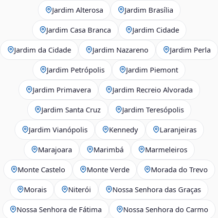
Jardim Alterosa
Jardim Brasília
Jardim Casa Branca
Jardim Cidade
Jardim da Cidade
Jardim Nazareno
Jardim Perla
Jardim Petrópolis
Jardim Piemont
Jardim Primavera
Jardim Recreio Alvorada
Jardim Santa Cruz
Jardim Teresópolis
Jardim Vianópolis
Kennedy
Laranjeiras
Marajoara
Marimbá
Marmeleiros
Monte Castelo
Monte Verde
Morada do Trevo
Morais
Niterói
Nossa Senhora das Graças
Nossa Senhora de Fátima
Nossa Senhora do Carmo