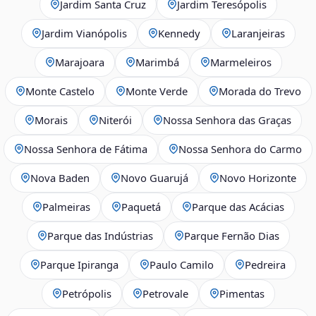
Jardim Santa Cruz
Jardim Teresópolis
Jardim Vianópolis
Kennedy
Laranjeiras
Marajoara
Marimbá
Marmeleiros
Monte Castelo
Monte Verde
Morada do Trevo
Morais
Niterói
Nossa Senhora das Graças
Nossa Senhora de Fátima
Nossa Senhora do Carmo
Nova Baden
Novo Guarujá
Novo Horizonte
Palmeiras
Paquetá
Parque das Acácias
Parque das Indústrias
Parque Fernão Dias
Parque Ipiranga
Paulo Camilo
Pedreira
Petrópolis
Petrovale
Pimentas