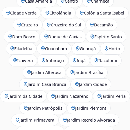
Casa Amarela
Centro
Charneca
Cidade Verde
Citrolândia
Colônia Santa Isabel
Cruzeiro
Cruzeiro do Sul
Decamão
Dom Bosco
Duque de Caxias
Espírito Santo
Filadélfia
Guanabara
Guarujá
Horto
Icaivera
Imbiruçu
Ingá
Itacolomi
Jardim Alterosa
Jardim Brasília
Jardim Casa Branca
Jardim Cidade
Jardim da Cidade
Jardim Nazareno
Jardim Perla
Jardim Petrópolis
Jardim Piemont
Jardim Primavera
Jardim Recreio Alvorada