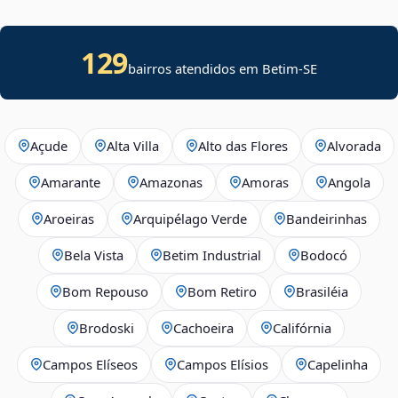
129
bairros atendidos em
Betim
-
SE
Açude
Alta Villa
Alto das Flores
Alvorada
Amarante
Amazonas
Amoras
Angola
Aroeiras
Arquipélago Verde
Bandeirinhas
Bela Vista
Betim Industrial
Bodocó
Bom Repouso
Bom Retiro
Brasiléia
Brodoski
Cachoeira
Califórnia
Campos Elíseos
Campos Elísios
Capelinha