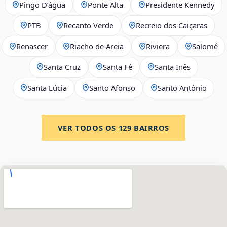
Pingo D’água
Ponte Alta
Presidente Kennedy
PTB
Recanto Verde
Recreio dos Caiçaras
Renascer
Riacho de Areia
Riviera
Salomé
Santa Cruz
Santa Fé
Santa Inês
Santa Lúcia
Santo Afonso
Santo Antônio
VER TODOS OS
129
BAIRROS