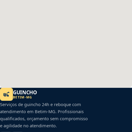
GUINCHO
BETIM
-
MG
Serviços de guincho 24h e reboque com
atendimento em
Betim
-
MG
. Profissionais
qualificados, orçamento sem compromisso
e agilidade no atendimento.