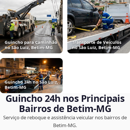
Guincho para Caminhão
Transporte de Veículos
no São Luiz, Betim‑MG
no São Luiz, Betim‑MG
Guincho 24h no São Luiz,
Betim‑MG
Guincho 24h nos Principais
Bairros de Betim‑MG
Serviço de reboque e assistência veicular nos bairros de
Betim‑MG.