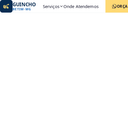
GUINCHO
Serviços
Onde Atendemos
ORÇ
BETIM
-
MG