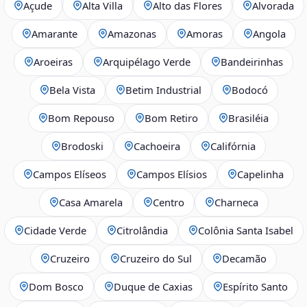
Açude
Alta Villa
Alto das Flores
Alvorada
Amarante
Amazonas
Amoras
Angola
Aroeiras
Arquipélago Verde
Bandeirinhas
Bela Vista
Betim Industrial
Bodocó
Bom Repouso
Bom Retiro
Brasiléia
Brodoski
Cachoeira
Califórnia
Campos Elíseos
Campos Elísios
Capelinha
Casa Amarela
Centro
Charneca
Cidade Verde
Citrolândia
Colônia Santa Isabel
Cruzeiro
Cruzeiro do Sul
Decamão
Dom Bosco
Duque de Caxias
Espírito Santo