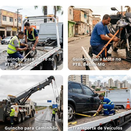
Guincho para Carro no
Guincho para Moto no
PTB, Betim‑MG
PTB, Betim‑MG
Guincho para Caminhão
Transporte de Veículos