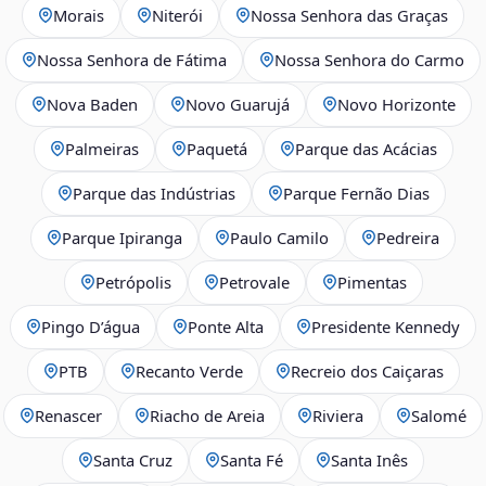
Morais
Niterói
Nossa Senhora das Graças
Nossa Senhora de Fátima
Nossa Senhora do Carmo
Nova Baden
Novo Guarujá
Novo Horizonte
Palmeiras
Paquetá
Parque das Acácias
Parque das Indústrias
Parque Fernão Dias
Parque Ipiranga
Paulo Camilo
Pedreira
Petrópolis
Petrovale
Pimentas
Pingo D’água
Ponte Alta
Presidente Kennedy
PTB
Recanto Verde
Recreio dos Caiçaras
Renascer
Riacho de Areia
Riviera
Salomé
Santa Cruz
Santa Fé
Santa Inês