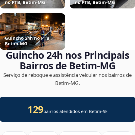
no PTB, Betim‑MG
no PTB, Betim‑MG
Guincho 24h no PTB,
Betim‑MG
Guincho 24h nos Principais
Bairros de Betim‑MG
Serviço de reboque e assistência veicular nos bairros de
Betim‑MG.
129
bairros atendidos em
Betim
-
SE