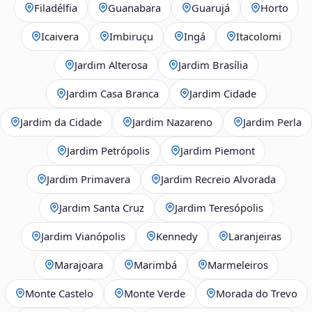
Filadélfia
Guanabara
Guarujá
Horto
Icaivera
Imbiruçu
Ingá
Itacolomi
Jardim Alterosa
Jardim Brasília
Jardim Casa Branca
Jardim Cidade
Jardim da Cidade
Jardim Nazareno
Jardim Perla
Jardim Petrópolis
Jardim Piemont
Jardim Primavera
Jardim Recreio Alvorada
Jardim Santa Cruz
Jardim Teresópolis
Jardim Vianópolis
Kennedy
Laranjeiras
Marajoara
Marimbá
Marmeleiros
Monte Castelo
Monte Verde
Morada do Trevo