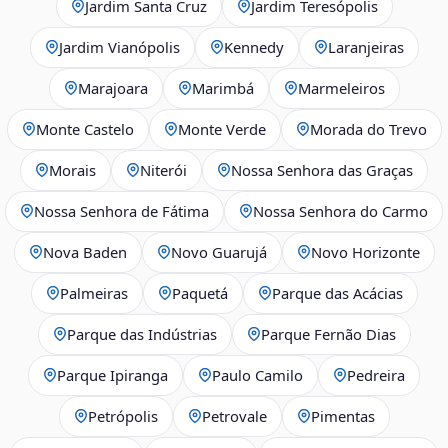
Jardim Santa Cruz
Jardim Teresópolis
Jardim Vianópolis
Kennedy
Laranjeiras
Marajoara
Marimbá
Marmeleiros
Monte Castelo
Monte Verde
Morada do Trevo
Morais
Niterói
Nossa Senhora das Graças
Nossa Senhora de Fátima
Nossa Senhora do Carmo
Nova Baden
Novo Guarujá
Novo Horizonte
Palmeiras
Paquetá
Parque das Acácias
Parque das Indústrias
Parque Fernão Dias
Parque Ipiranga
Paulo Camilo
Pedreira
Petrópolis
Petrovale
Pimentas