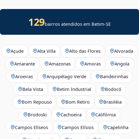
129
bairros atendidos em
Betim
-
SE
Açude
Alta Villa
Alto das Flores
Alvorada
Amarante
Amazonas
Amoras
Angola
Aroeiras
Arquipélago Verde
Bandeirinhas
Bela Vista
Betim Industrial
Bodocó
Bom Repouso
Bom Retiro
Brasiléia
Brodoski
Cachoeira
Califórnia
Campos Elíseos
Campos Elísios
Capelinha