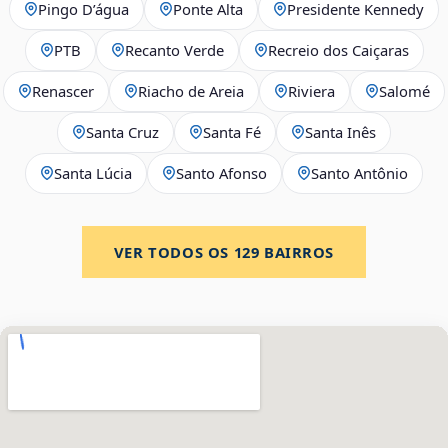
Pingo D’água
Ponte Alta
Presidente Kennedy
PTB
Recanto Verde
Recreio dos Caiçaras
Renascer
Riacho de Areia
Riviera
Salomé
Santa Cruz
Santa Fé
Santa Inês
Santa Lúcia
Santo Afonso
Santo Antônio
VER TODOS OS
129
BAIRROS