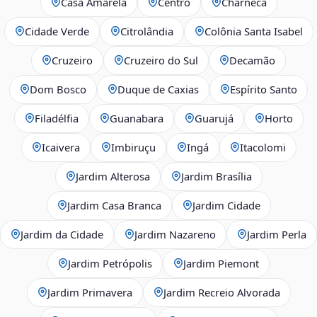
Casa Amarela
Centro
Charneca
Cidade Verde
Citrolândia
Colônia Santa Isabel
Cruzeiro
Cruzeiro do Sul
Decamão
Dom Bosco
Duque de Caxias
Espírito Santo
Filadélfia
Guanabara
Guarujá
Horto
Icaivera
Imbiruçu
Ingá
Itacolomi
Jardim Alterosa
Jardim Brasília
Jardim Casa Branca
Jardim Cidade
Jardim da Cidade
Jardim Nazareno
Jardim Perla
Jardim Petrópolis
Jardim Piemont
Jardim Primavera
Jardim Recreio Alvorada