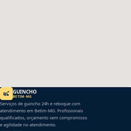
GUINCHO
BETIM
-
MG
Serviços de guincho 24h e reboque com
atendimento em
Betim
-
MG
. Profissionais
qualificados, orçamento sem compromisso
e agilidade no atendimento.