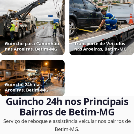
Guincho para Caminhão
Transporte de Veículos
nas Aroeiras, Betim‑MG
nas Aroeiras, Betim‑MG
Guincho 24h nas
Aroeiras, Betim‑MG
Guincho 24h nos Principais
Bairros de Betim‑MG
Serviço de reboque e assistência veicular nos bairros de
Betim‑MG.