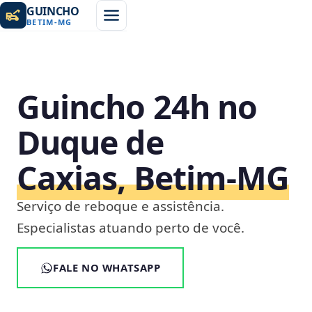
GUINCHO
BETIM
-
MG
Guincho 24h no
Duque de
Caxias, Betim‑MG
Serviço de reboque e assistência.
Especialistas atuando perto de você.
FALE NO WHATSAPP