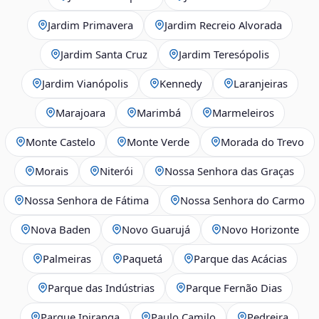
Jardim Primavera
Jardim Recreio Alvorada
Jardim Santa Cruz
Jardim Teresópolis
Jardim Vianópolis
Kennedy
Laranjeiras
Marajoara
Marimbá
Marmeleiros
Monte Castelo
Monte Verde
Morada do Trevo
Morais
Niterói
Nossa Senhora das Graças
Nossa Senhora de Fátima
Nossa Senhora do Carmo
Nova Baden
Novo Guarujá
Novo Horizonte
Palmeiras
Paquetá
Parque das Acácias
Parque das Indústrias
Parque Fernão Dias
Parque Ipiranga
Paulo Camilo
Pedreira