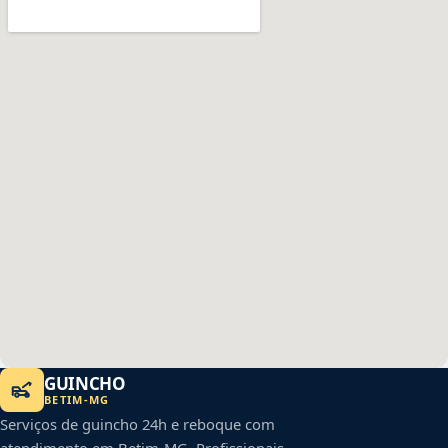
GUINCHO
BETIM
-
MG
Serviços de guincho 24h e reboque com
atendimento em
Betim
-
MG
. Profissionais