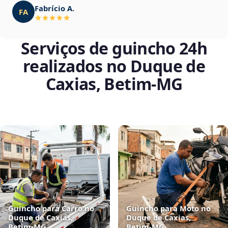
Fabrício A.
FA
Serviços de guincho 24h
realizados no Duque de
Caxias, Betim‑MG
Guincho para Carro no
Guincho para Moto no
Duque de Caxias,
Duque de Caxias,
Betim‑MG
Betim‑MG