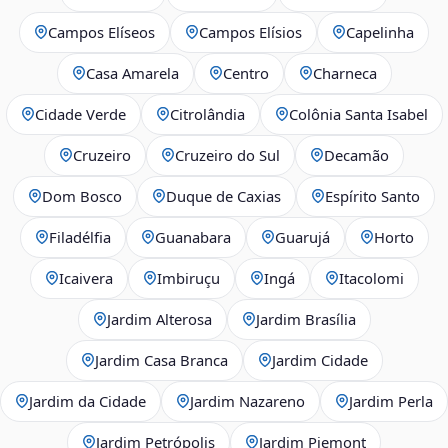
Campos Elíseos
Campos Elísios
Capelinha
Casa Amarela
Centro
Charneca
Cidade Verde
Citrolândia
Colônia Santa Isabel
Cruzeiro
Cruzeiro do Sul
Decamão
Dom Bosco
Duque de Caxias
Espírito Santo
Filadélfia
Guanabara
Guarujá
Horto
Icaivera
Imbiruçu
Ingá
Itacolomi
Jardim Alterosa
Jardim Brasília
Jardim Casa Branca
Jardim Cidade
Jardim da Cidade
Jardim Nazareno
Jardim Perla
Jardim Petrópolis
Jardim Piemont