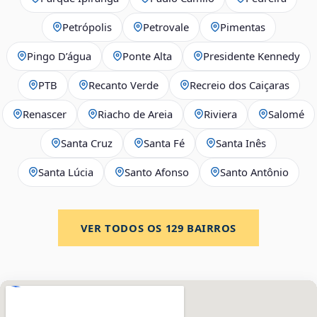
Petrópolis
Petrovale
Pimentas
Pingo D’água
Ponte Alta
Presidente Kennedy
PTB
Recanto Verde
Recreio dos Caiçaras
Renascer
Riacho de Areia
Riviera
Salomé
Santa Cruz
Santa Fé
Santa Inês
Santa Lúcia
Santo Afonso
Santo Antônio
VER TODOS OS
129
BAIRROS