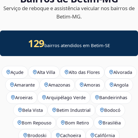
Serviço de reboque e assistência veicular nos bairros de
Betim‑MG.
129
bairros atendidos em
Betim
-
SE
Açude
Alta Villa
Alto das Flores
Alvorada
Amarante
Amazonas
Amoras
Angola
Aroeiras
Arquipélago Verde
Bandeirinhas
Bela Vista
Betim Industrial
Bodocó
Bom Repouso
Bom Retiro
Brasiléia
Brodoski
Cachoeira
Califórnia