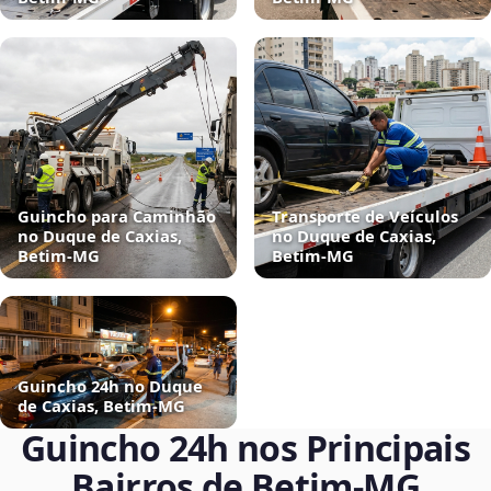
Guincho para Caminhão
Transporte de Veículos
no Duque de Caxias,
no Duque de Caxias,
Betim‑MG
Betim‑MG
Guincho 24h no Duque
de Caxias, Betim‑MG
Guincho 24h nos Principais
Bairros de Betim‑MG