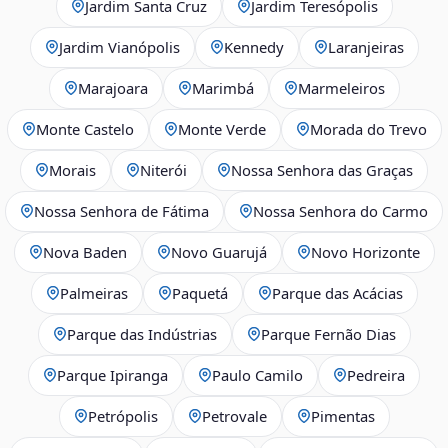
Jardim Santa Cruz
Jardim Teresópolis
Jardim Vianópolis
Kennedy
Laranjeiras
Marajoara
Marimbá
Marmeleiros
Monte Castelo
Monte Verde
Morada do Trevo
Morais
Niterói
Nossa Senhora das Graças
Nossa Senhora de Fátima
Nossa Senhora do Carmo
Nova Baden
Novo Guarujá
Novo Horizonte
Palmeiras
Paquetá
Parque das Acácias
Parque das Indústrias
Parque Fernão Dias
Parque Ipiranga
Paulo Camilo
Pedreira
Petrópolis
Petrovale
Pimentas