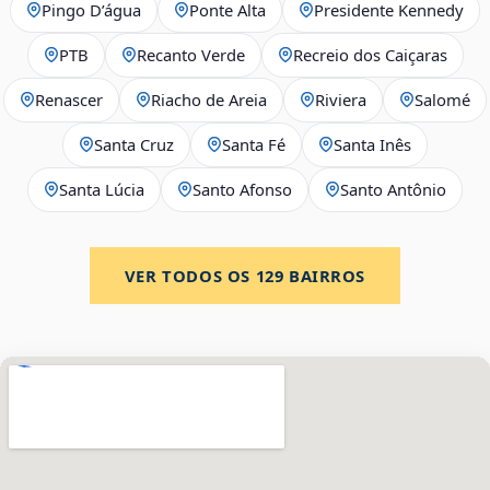
Pingo D’água
Ponte Alta
Presidente Kennedy
PTB
Recanto Verde
Recreio dos Caiçaras
Renascer
Riacho de Areia
Riviera
Salomé
Santa Cruz
Santa Fé
Santa Inês
Santa Lúcia
Santo Afonso
Santo Antônio
VER TODOS OS
129
BAIRROS