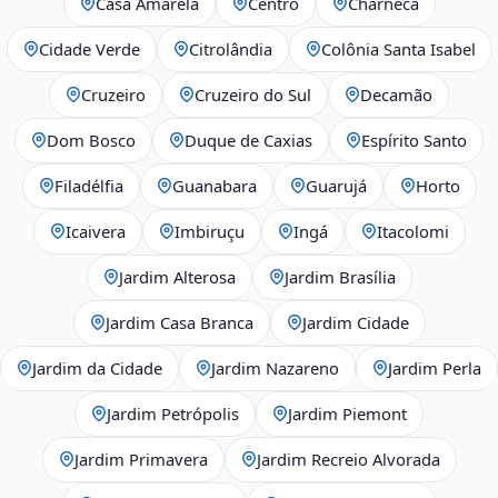
Casa Amarela
Centro
Charneca
Cidade Verde
Citrolândia
Colônia Santa Isabel
Cruzeiro
Cruzeiro do Sul
Decamão
Dom Bosco
Duque de Caxias
Espírito Santo
Filadélfia
Guanabara
Guarujá
Horto
Icaivera
Imbiruçu
Ingá
Itacolomi
Jardim Alterosa
Jardim Brasília
Jardim Casa Branca
Jardim Cidade
Jardim da Cidade
Jardim Nazareno
Jardim Perla
Jardim Petrópolis
Jardim Piemont
Jardim Primavera
Jardim Recreio Alvorada