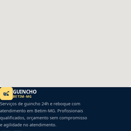
GUINCHO
BETIM
-
MG
Serviços de guincho 24h e reboque com
atendimento em
Betim
-
MG
. Profissionais
qualificados, orçamento sem compromisso
e agilidade no atendimento.