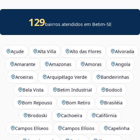
129
bairros atendidos em
Betim
-
SE
Açude
Alta Villa
Alto das Flores
Alvorada
Amarante
Amazonas
Amoras
Angola
Aroeiras
Arquipélago Verde
Bandeirinhas
Bela Vista
Betim Industrial
Bodocó
Bom Repouso
Bom Retiro
Brasiléia
Brodoski
Cachoeira
Califórnia
Campos Elíseos
Campos Elísios
Capelinha