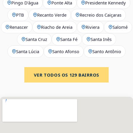
Pingo D’água
Ponte Alta
Presidente Kennedy
PTB
Recanto Verde
Recreio dos Caiçaras
Renascer
Riacho de Areia
Riviera
Salomé
Santa Cruz
Santa Fé
Santa Inês
Santa Lúcia
Santo Afonso
Santo Antônio
VER TODOS OS
129
BAIRROS