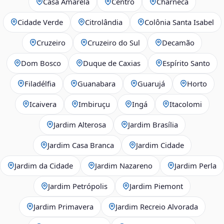
Casa Amarela
Centro
Charneca
Cidade Verde
Citrolândia
Colônia Santa Isabel
Cruzeiro
Cruzeiro do Sul
Decamão
Dom Bosco
Duque de Caxias
Espírito Santo
Filadélfia
Guanabara
Guarujá
Horto
Icaivera
Imbiruçu
Ingá
Itacolomi
Jardim Alterosa
Jardim Brasília
Jardim Casa Branca
Jardim Cidade
Jardim da Cidade
Jardim Nazareno
Jardim Perla
Jardim Petrópolis
Jardim Piemont
Jardim Primavera
Jardim Recreio Alvorada