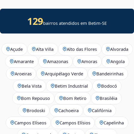
129
bairros atendidos em
Betim
-
SE
Açude
Alta Villa
Alto das Flores
Alvorada
Amarante
Amazonas
Amoras
Angola
Aroeiras
Arquipélago Verde
Bandeirinhas
Bela Vista
Betim Industrial
Bodocó
Bom Repouso
Bom Retiro
Brasiléia
Brodoski
Cachoeira
Califórnia
Campos Elíseos
Campos Elísios
Capelinha