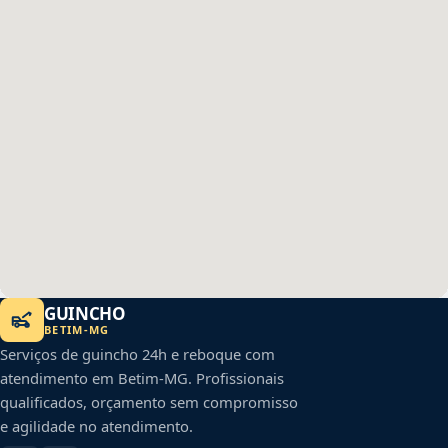
GUINCHO
BETIM
-
MG
Serviços de guincho 24h e reboque com
atendimento em
Betim
-
MG
. Profissionais
qualificados, orçamento sem compromisso
e agilidade no atendimento.