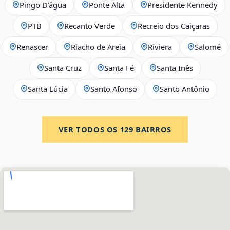
Pingo D’água
Ponte Alta
Presidente Kennedy
PTB
Recanto Verde
Recreio dos Caiçaras
Renascer
Riacho de Areia
Riviera
Salomé
Santa Cruz
Santa Fé
Santa Inês
Santa Lúcia
Santo Afonso
Santo Antônio
VER TODOS OS
129
BAIRROS