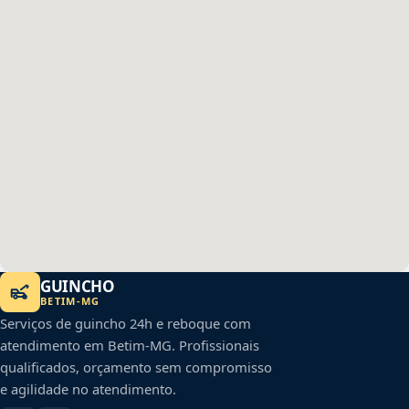
GUINCHO
BETIM
-
MG
Serviços de guincho 24h e reboque com
atendimento em
Betim
-
MG
. Profissionais
qualificados, orçamento sem compromisso
e agilidade no atendimento.