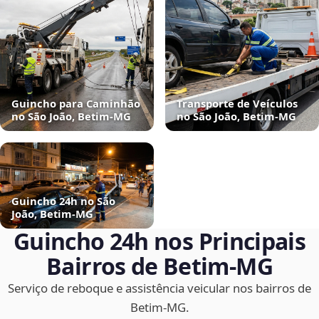
Guincho para Caminhão
Transporte de Veículos
no São João, Betim‑MG
no São João, Betim‑MG
Guincho 24h no São
João, Betim‑MG
Guincho 24h nos Principais
Bairros de Betim‑MG
Serviço de reboque e assistência veicular nos bairros de
Betim‑MG.