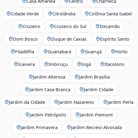
Casa Amarela
Centro
Charneca
Cidade Verde
Citrolândia
Colônia Santa Isabel
Cruzeiro
Cruzeiro do Sul
Decamão
Dom Bosco
Duque de Caxias
Espírito Santo
Filadélfia
Guanabara
Guarujá
Horto
Icaivera
Imbiruçu
Ingá
Itacolomi
Jardim Alterosa
Jardim Brasília
Jardim Casa Branca
Jardim Cidade
Jardim da Cidade
Jardim Nazareno
Jardim Perla
Jardim Petrópolis
Jardim Piemont
Jardim Primavera
Jardim Recreio Alvorada