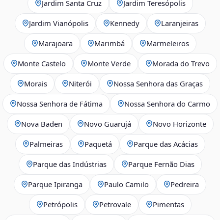
Jardim Santa Cruz
Jardim Teresópolis
Jardim Vianópolis
Kennedy
Laranjeiras
Marajoara
Marimbá
Marmeleiros
Monte Castelo
Monte Verde
Morada do Trevo
Morais
Niterói
Nossa Senhora das Graças
Nossa Senhora de Fátima
Nossa Senhora do Carmo
Nova Baden
Novo Guarujá
Novo Horizonte
Palmeiras
Paquetá
Parque das Acácias
Parque das Indústrias
Parque Fernão Dias
Parque Ipiranga
Paulo Camilo
Pedreira
Petrópolis
Petrovale
Pimentas