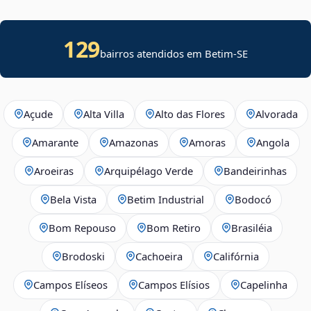
129
bairros atendidos em
Betim
-
SE
Açude
Alta Villa
Alto das Flores
Alvorada
Amarante
Amazonas
Amoras
Angola
Aroeiras
Arquipélago Verde
Bandeirinhas
Bela Vista
Betim Industrial
Bodocó
Bom Repouso
Bom Retiro
Brasiléia
Brodoski
Cachoeira
Califórnia
Campos Elíseos
Campos Elísios
Capelinha