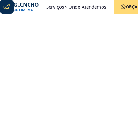
GUINCHO
Serviços
Onde Atendemos
ORÇ
BETIM
-
MG