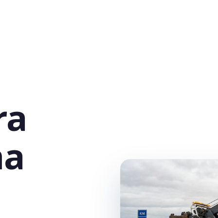
ra
na