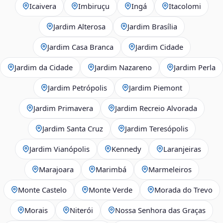
Icaivera
Imbiruçu
Ingá
Itacolomi
Jardim Alterosa
Jardim Brasília
Jardim Casa Branca
Jardim Cidade
Jardim da Cidade
Jardim Nazareno
Jardim Perla
Jardim Petrópolis
Jardim Piemont
Jardim Primavera
Jardim Recreio Alvorada
Jardim Santa Cruz
Jardim Teresópolis
Jardim Vianópolis
Kennedy
Laranjeiras
Marajoara
Marimbá
Marmeleiros
Monte Castelo
Monte Verde
Morada do Trevo
Morais
Niterói
Nossa Senhora das Graças