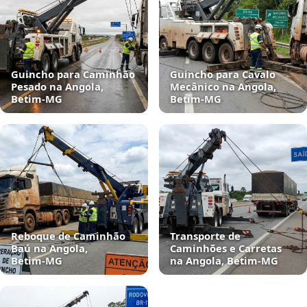
Guincho para Caminhão
Guincho para Cavalo
Pesado na Angola,
Mecânico na Angola,
Betim‑MG
Betim‑MG
Reboque de Caminhão
Transporte de
Baú na Angola,
Caminhões e Carretas
Betim‑MG
na Angola, Betim‑MG