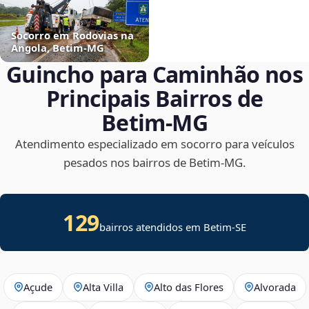
Socorro em Rodovias na
Angola, Betim‑MG
Guincho para Caminhão nos
Principais Bairros de
Betim‑MG
Atendimento especializado em socorro para veículos
pesados nos bairros de Betim‑MG.
129
bairros atendidos em
Betim
-
SE
Açude
Alta Villa
Alto das Flores
Alvorada