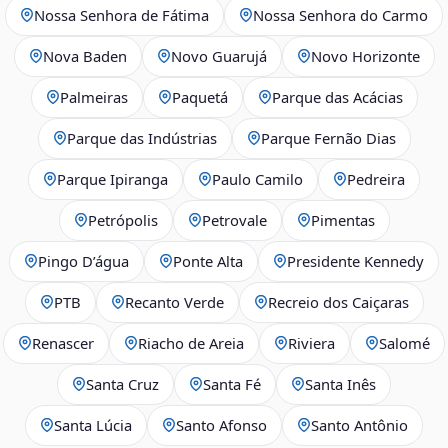
Nossa Senhora de Fátima
Nossa Senhora do Carmo
Nova Baden
Novo Guarujá
Novo Horizonte
Palmeiras
Paquetá
Parque das Acácias
Parque das Indústrias
Parque Fernão Dias
Parque Ipiranga
Paulo Camilo
Pedreira
Petrópolis
Petrovale
Pimentas
Pingo D’água
Ponte Alta
Presidente Kennedy
PTB
Recanto Verde
Recreio dos Caiçaras
Renascer
Riacho de Areia
Riviera
Salomé
Santa Cruz
Santa Fé
Santa Inês
Santa Lúcia
Santo Afonso
Santo Antônio