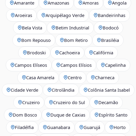
Amarante
Amazonas
Amoras
Angola
Aroeiras
Arquipélago Verde
Bandeirinhas
Bela Vista
Betim Industrial
Bodocó
Bom Repouso
Bom Retiro
Brasiléia
Brodoski
Cachoeira
Califórnia
Campos Elíseos
Campos Elísios
Capelinha
Casa Amarela
Centro
Charneca
Cidade Verde
Citrolândia
Colônia Santa Isabel
Cruzeiro
Cruzeiro do Sul
Decamão
Dom Bosco
Duque de Caxias
Espírito Santo
Filadélfia
Guanabara
Guarujá
Horto