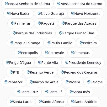
Nossa Senhora de Fátima
Nossa Senhora do Carmo
Nova Baden
Novo Guarujá
Novo Horizonte
Palmeiras
Paquetá
Parque das Acácias
Parque das Indústrias
Parque Fernão Dias
Parque Ipiranga
Paulo Camilo
Pedreira
Petrópolis
Petrovale
Pimentas
Pingo D’água
Ponte Alta
Presidente Kennedy
PTB
Recanto Verde
Recreio dos Caiçaras
Renascer
Riacho de Areia
Riviera
Salomé
Santa Cruz
Santa Fé
Santa Inês
Santa Lúcia
Santo Afonso
Santo Antônio