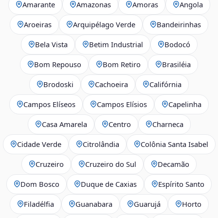
Amarante
Amazonas
Amoras
Angola
Aroeiras
Arquipélago Verde
Bandeirinhas
Bela Vista
Betim Industrial
Bodocó
Bom Repouso
Bom Retiro
Brasiléia
Brodoski
Cachoeira
Califórnia
Campos Elíseos
Campos Elísios
Capelinha
Casa Amarela
Centro
Charneca
Cidade Verde
Citrolândia
Colônia Santa Isabel
Cruzeiro
Cruzeiro do Sul
Decamão
Dom Bosco
Duque de Caxias
Espírito Santo
Filadélfia
Guanabara
Guarujá
Horto