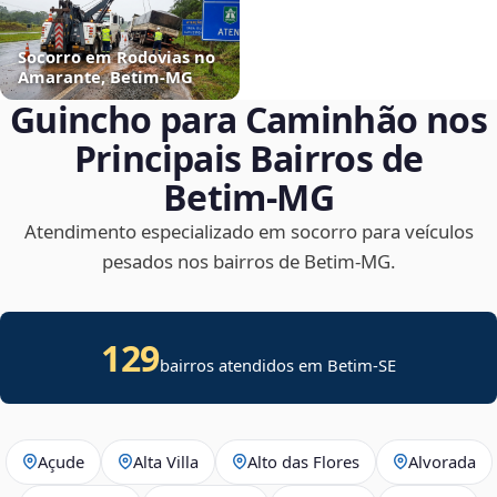
Socorro em Rodovias no
Amarante, Betim‑MG
Guincho para Caminhão nos
Principais Bairros de
Betim‑MG
Atendimento especializado em socorro para veículos
pesados nos bairros de Betim‑MG.
129
bairros atendidos em
Betim
-
SE
Açude
Alta Villa
Alto das Flores
Alvorada