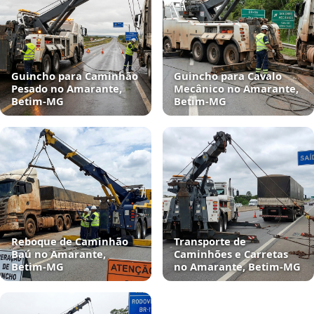
Guincho para Caminhão
Guincho para Cavalo
Pesado no Amarante,
Mecânico no Amarante,
Betim‑MG
Betim‑MG
Reboque de Caminhão
Transporte de
Baú no Amarante,
Caminhões e Carretas
Betim‑MG
no Amarante, Betim‑MG