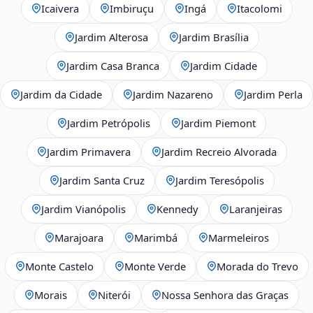
Icaivera
Imbiruçu
Ingá
Itacolomi
Jardim Alterosa
Jardim Brasília
Jardim Casa Branca
Jardim Cidade
Jardim da Cidade
Jardim Nazareno
Jardim Perla
Jardim Petrópolis
Jardim Piemont
Jardim Primavera
Jardim Recreio Alvorada
Jardim Santa Cruz
Jardim Teresópolis
Jardim Vianópolis
Kennedy
Laranjeiras
Marajoara
Marimbá
Marmeleiros
Monte Castelo
Monte Verde
Morada do Trevo
Morais
Niterói
Nossa Senhora das Graças