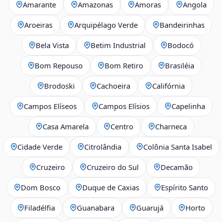
Amarante
Amazonas
Amoras
Angola
Aroeiras
Arquipélago Verde
Bandeirinhas
Bela Vista
Betim Industrial
Bodocó
Bom Repouso
Bom Retiro
Brasiléia
Brodoski
Cachoeira
Califórnia
Campos Elíseos
Campos Elísios
Capelinha
Casa Amarela
Centro
Charneca
Cidade Verde
Citrolândia
Colônia Santa Isabel
Cruzeiro
Cruzeiro do Sul
Decamão
Dom Bosco
Duque de Caxias
Espírito Santo
Filadélfia
Guanabara
Guarujá
Horto