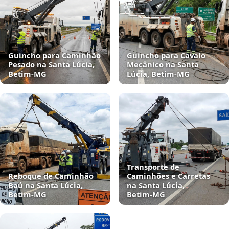
Guincho para Caminhão
Guincho para Cavalo
Pesado na Santa Lúcia,
Mecânico na Santa
Betim‑MG
Lúcia, Betim‑MG
Transporte de
Reboque de Caminhão
Caminhões e Carretas
Baú na Santa Lúcia,
na Santa Lúcia,
Betim‑MG
Betim‑MG