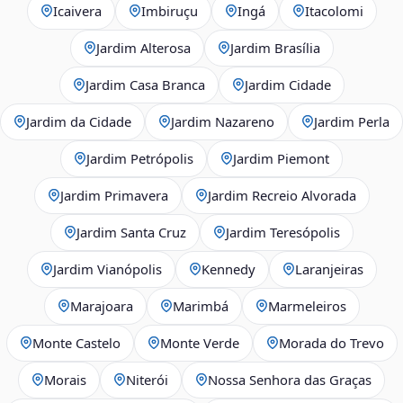
Icaivera
Imbiruçu
Ingá
Itacolomi
Jardim Alterosa
Jardim Brasília
Jardim Casa Branca
Jardim Cidade
Jardim da Cidade
Jardim Nazareno
Jardim Perla
Jardim Petrópolis
Jardim Piemont
Jardim Primavera
Jardim Recreio Alvorada
Jardim Santa Cruz
Jardim Teresópolis
Jardim Vianópolis
Kennedy
Laranjeiras
Marajoara
Marimbá
Marmeleiros
Monte Castelo
Monte Verde
Morada do Trevo
Morais
Niterói
Nossa Senhora das Graças