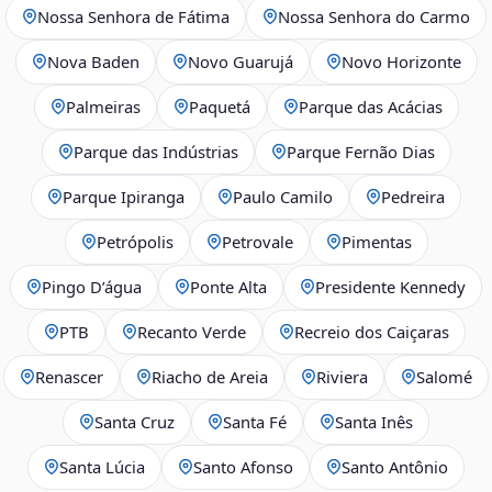
Nossa Senhora de Fátima
Nossa Senhora do Carmo
Nova Baden
Novo Guarujá
Novo Horizonte
Palmeiras
Paquetá
Parque das Acácias
Parque das Indústrias
Parque Fernão Dias
Parque Ipiranga
Paulo Camilo
Pedreira
Petrópolis
Petrovale
Pimentas
Pingo D’água
Ponte Alta
Presidente Kennedy
PTB
Recanto Verde
Recreio dos Caiçaras
Renascer
Riacho de Areia
Riviera
Salomé
Santa Cruz
Santa Fé
Santa Inês
Santa Lúcia
Santo Afonso
Santo Antônio