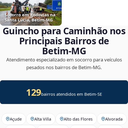
Socorro em Rodovias na
Santa Lúcia, Betim‑MG
Guincho para Caminhão nos
Principais Bairros de
Betim‑MG
Atendimento especializado em socorro para veículos
pesados nos bairros de Betim‑MG.
129
bairros atendidos em
Betim
-
SE
Açude
Alta Villa
Alto das Flores
Alvorada