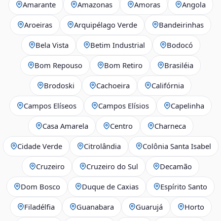
Amarante
Amazonas
Amoras
Angola
Aroeiras
Arquipélago Verde
Bandeirinhas
Bela Vista
Betim Industrial
Bodocó
Bom Repouso
Bom Retiro
Brasiléia
Brodoski
Cachoeira
Califórnia
Campos Elíseos
Campos Elísios
Capelinha
Casa Amarela
Centro
Charneca
Cidade Verde
Citrolândia
Colônia Santa Isabel
Cruzeiro
Cruzeiro do Sul
Decamão
Dom Bosco
Duque de Caxias
Espírito Santo
Filadélfia
Guanabara
Guarujá
Horto