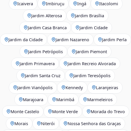
Icaivera
Imbiruçu
Ingá
Itacolomi
Jardim Alterosa
Jardim Brasília
Jardim Casa Branca
Jardim Cidade
Jardim da Cidade
Jardim Nazareno
Jardim Perla
Jardim Petrópolis
Jardim Piemont
Jardim Primavera
Jardim Recreio Alvorada
Jardim Santa Cruz
Jardim Teresópolis
Jardim Vianópolis
Kennedy
Laranjeiras
Marajoara
Marimbá
Marmeleiros
Monte Castelo
Monte Verde
Morada do Trevo
Morais
Niterói
Nossa Senhora das Graças