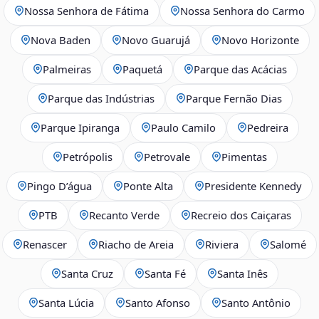
Nossa Senhora de Fátima
Nossa Senhora do Carmo
Nova Baden
Novo Guarujá
Novo Horizonte
Palmeiras
Paquetá
Parque das Acácias
Parque das Indústrias
Parque Fernão Dias
Parque Ipiranga
Paulo Camilo
Pedreira
Petrópolis
Petrovale
Pimentas
Pingo D’água
Ponte Alta
Presidente Kennedy
PTB
Recanto Verde
Recreio dos Caiçaras
Renascer
Riacho de Areia
Riviera
Salomé
Santa Cruz
Santa Fé
Santa Inês
Santa Lúcia
Santo Afonso
Santo Antônio