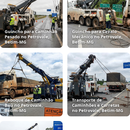
Guincho para Caminhão
Guincho para Cavalo
Pesado no Petrovale,
Mecânico no Petrovale,
Betim‑MG
Betim‑MG
Reboque de Caminhão
Transporte de
Baú no Petrovale,
Caminhões e Carretas
Betim‑MG
no Petrovale, Betim‑MG