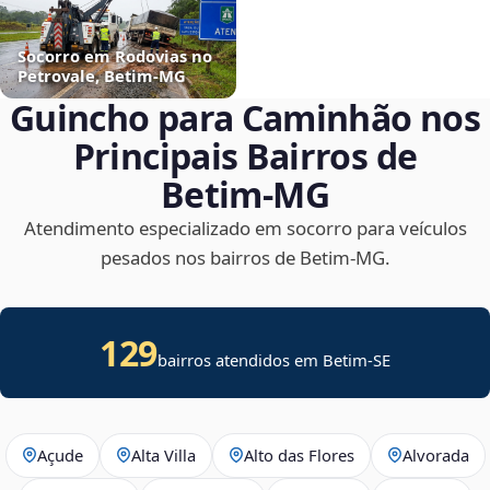
Socorro em Rodovias no
Petrovale, Betim‑MG
Guincho para Caminhão nos
Principais Bairros de
Betim‑MG
Atendimento especializado em socorro para veículos
pesados nos bairros de Betim‑MG.
129
bairros atendidos em
Betim
-
SE
Açude
Alta Villa
Alto das Flores
Alvorada