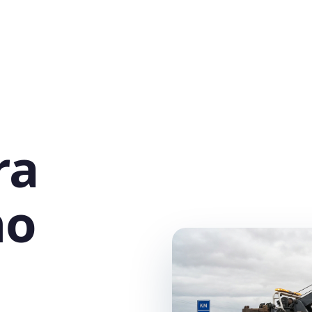
ra
no