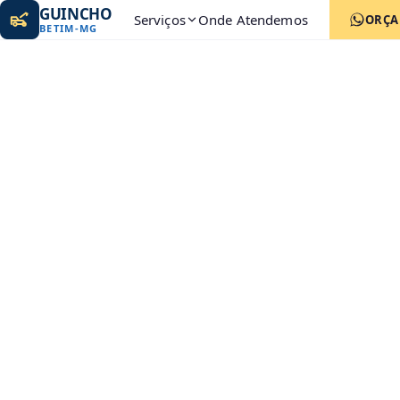
GUINCHO
Serviços
Onde Atendemos
ORÇ
BETIM
-
MG