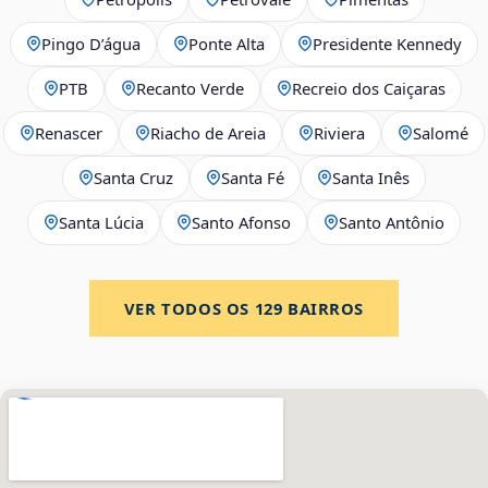
Pingo D’água
Ponte Alta
Presidente Kennedy
PTB
Recanto Verde
Recreio dos Caiçaras
Renascer
Riacho de Areia
Riviera
Salomé
Santa Cruz
Santa Fé
Santa Inês
Santa Lúcia
Santo Afonso
Santo Antônio
VER TODOS OS
129
BAIRROS