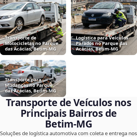
Transporte de
Logística para Veículos
Motocicletas no Parque
Parados no Parque das
das Acácias, Betim‑MG
Acácias, Betim‑MG
Transporte para
Mudanças no Parque
das Acácias, Betim‑MG
Transporte de Veículos nos
Principais Bairros de
Betim‑MG
Soluções de logística automotiva com coleta e entrega nos