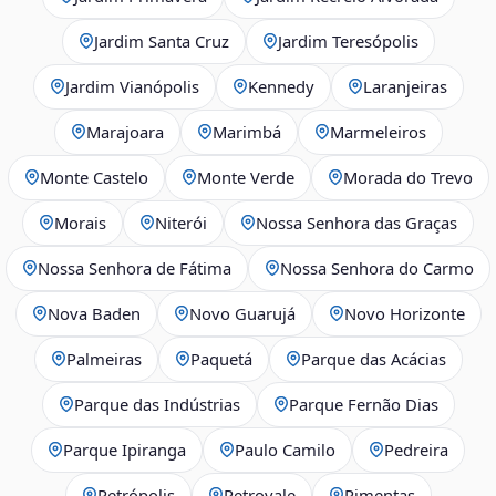
Jardim Santa Cruz
Jardim Teresópolis
Jardim Vianópolis
Kennedy
Laranjeiras
Marajoara
Marimbá
Marmeleiros
Monte Castelo
Monte Verde
Morada do Trevo
Morais
Niterói
Nossa Senhora das Graças
Nossa Senhora de Fátima
Nossa Senhora do Carmo
Nova Baden
Novo Guarujá
Novo Horizonte
Palmeiras
Paquetá
Parque das Acácias
Parque das Indústrias
Parque Fernão Dias
Parque Ipiranga
Paulo Camilo
Pedreira
Petrópolis
Petrovale
Pimentas