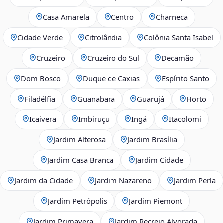
Casa Amarela
Centro
Charneca
Cidade Verde
Citrolândia
Colônia Santa Isabel
Cruzeiro
Cruzeiro do Sul
Decamão
Dom Bosco
Duque de Caxias
Espírito Santo
Filadélfia
Guanabara
Guarujá
Horto
Icaivera
Imbiruçu
Ingá
Itacolomi
Jardim Alterosa
Jardim Brasília
Jardim Casa Branca
Jardim Cidade
Jardim da Cidade
Jardim Nazareno
Jardim Perla
Jardim Petrópolis
Jardim Piemont
Jardim Primavera
Jardim Recreio Alvorada