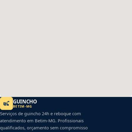
GUINCHO
BETIM
-
MG
Serviços de guincho 24h e reboque com
atendimento em
Betim
-
MG
. Profissionais
qualificados, orçamento sem compromisso