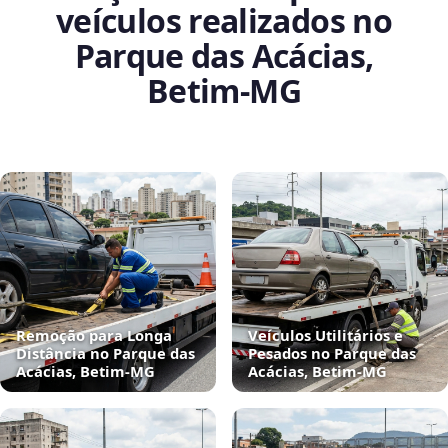
veículos realizados no
Parque das Acácias,
Betim‑MG
Remoção para Longa
Veículos Utilitários e
Distância no Parque das
Pesados no Parque das
Acácias, Betim‑MG
Acácias, Betim‑MG