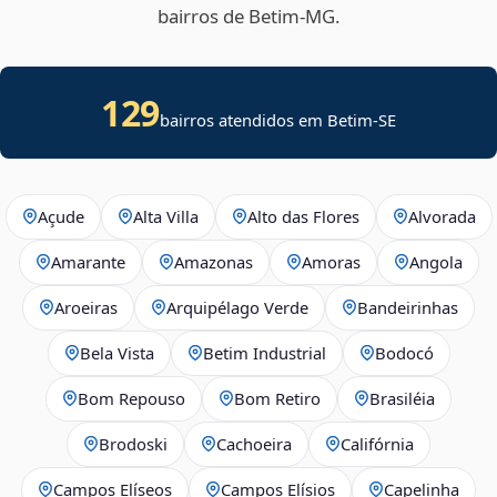
bairros de Betim‑MG.
129
bairros atendidos em
Betim
-
SE
Açude
Alta Villa
Alto das Flores
Alvorada
Amarante
Amazonas
Amoras
Angola
Aroeiras
Arquipélago Verde
Bandeirinhas
Bela Vista
Betim Industrial
Bodocó
Bom Repouso
Bom Retiro
Brasiléia
Brodoski
Cachoeira
Califórnia
Campos Elíseos
Campos Elísios
Capelinha