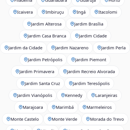
Icaivera
Imbiruçu
Ingá
Itacolomi
Jardim Alterosa
Jardim Brasília
Jardim Casa Branca
Jardim Cidade
Jardim da Cidade
Jardim Nazareno
Jardim Perla
Jardim Petrópolis
Jardim Piemont
Jardim Primavera
Jardim Recreio Alvorada
Jardim Santa Cruz
Jardim Teresópolis
Jardim Vianópolis
Kennedy
Laranjeiras
Marajoara
Marimbá
Marmeleiros
Monte Castelo
Monte Verde
Morada do Trevo