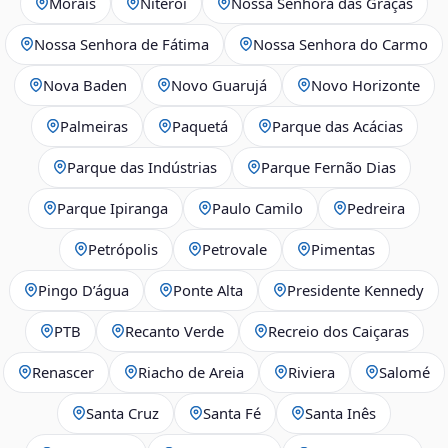
Morais
Niterói
Nossa Senhora das Graças
Nossa Senhora de Fátima
Nossa Senhora do Carmo
Nova Baden
Novo Guarujá
Novo Horizonte
Palmeiras
Paquetá
Parque das Acácias
Parque das Indústrias
Parque Fernão Dias
Parque Ipiranga
Paulo Camilo
Pedreira
Petrópolis
Petrovale
Pimentas
Pingo D’água
Ponte Alta
Presidente Kennedy
PTB
Recanto Verde
Recreio dos Caiçaras
Renascer
Riacho de Areia
Riviera
Salomé
Santa Cruz
Santa Fé
Santa Inês