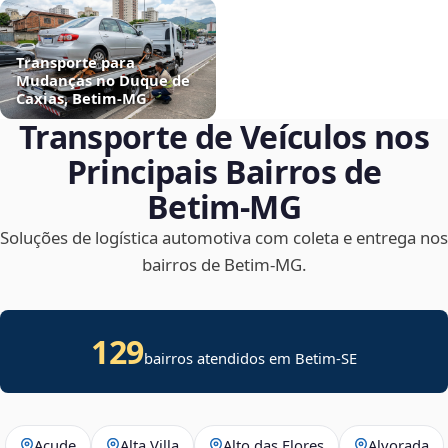
Transporte para
Mudanças no Duque de
Caxias, Betim‑MG
Transporte de Veículos nos
Principais Bairros de
Betim‑MG
Soluções de logística automotiva com coleta e entrega nos
bairros de Betim‑MG.
129
bairros atendidos em
Betim
-
SE
Açude
Alta Villa
Alto das Flores
Alvorada