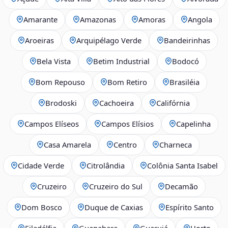
Amarante
Amazonas
Amoras
Angola
Aroeiras
Arquipélago Verde
Bandeirinhas
Bela Vista
Betim Industrial
Bodocó
Bom Repouso
Bom Retiro
Brasiléia
Brodoski
Cachoeira
Califórnia
Campos Elíseos
Campos Elísios
Capelinha
Casa Amarela
Centro
Charneca
Cidade Verde
Citrolândia
Colônia Santa Isabel
Cruzeiro
Cruzeiro do Sul
Decamão
Dom Bosco
Duque de Caxias
Espírito Santo
Filadélfia
Guanabara
Guarujá
Horto