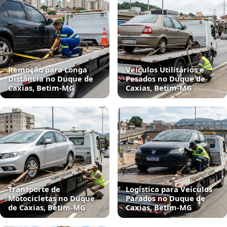
Remoção para Longa
Veículos Utilitários e
Distância no Duque de
Pesados no Duque de
Caxias, Betim‑MG
Caxias, Betim‑MG
Transporte de
Logística para Veículos
Motocicletas no Duque
Parados no Duque de
de Caxias, Betim‑MG
Caxias, Betim‑MG