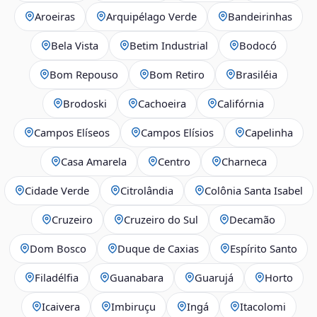
Aroeiras
Arquipélago Verde
Bandeirinhas
Bela Vista
Betim Industrial
Bodocó
Bom Repouso
Bom Retiro
Brasiléia
Brodoski
Cachoeira
Califórnia
Campos Elíseos
Campos Elísios
Capelinha
Casa Amarela
Centro
Charneca
Cidade Verde
Citrolândia
Colônia Santa Isabel
Cruzeiro
Cruzeiro do Sul
Decamão
Dom Bosco
Duque de Caxias
Espírito Santo
Filadélfia
Guanabara
Guarujá
Horto
Icaivera
Imbiruçu
Ingá
Itacolomi