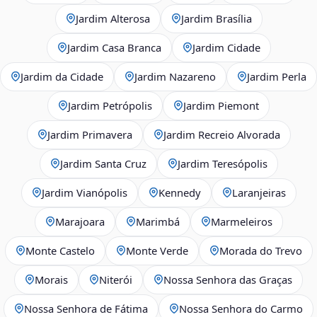
Jardim Alterosa
Jardim Brasília
Jardim Casa Branca
Jardim Cidade
Jardim da Cidade
Jardim Nazareno
Jardim Perla
Jardim Petrópolis
Jardim Piemont
Jardim Primavera
Jardim Recreio Alvorada
Jardim Santa Cruz
Jardim Teresópolis
Jardim Vianópolis
Kennedy
Laranjeiras
Marajoara
Marimbá
Marmeleiros
Monte Castelo
Monte Verde
Morada do Trevo
Morais
Niterói
Nossa Senhora das Graças
Nossa Senhora de Fátima
Nossa Senhora do Carmo