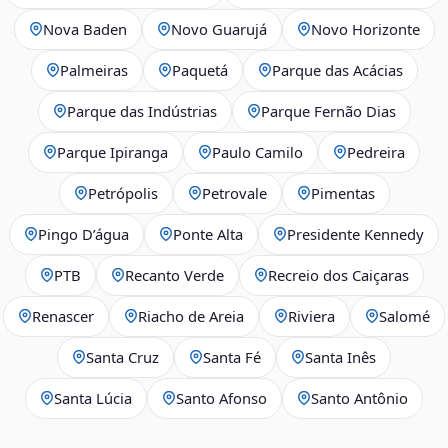
Nova Baden
Novo Guarujá
Novo Horizonte
Palmeiras
Paquetá
Parque das Acácias
Parque das Indústrias
Parque Fernão Dias
Parque Ipiranga
Paulo Camilo
Pedreira
Petrópolis
Petrovale
Pimentas
Pingo D’água
Ponte Alta
Presidente Kennedy
PTB
Recanto Verde
Recreio dos Caiçaras
Renascer
Riacho de Areia
Riviera
Salomé
Santa Cruz
Santa Fé
Santa Inês
Santa Lúcia
Santo Afonso
Santo Antônio