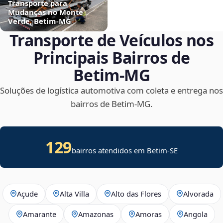
Transporte para
Mudanças no Monte
Verde, Betim‑MG
Transporte de Veículos nos
Principais Bairros de
Betim‑MG
Soluções de logística automotiva com coleta e entrega nos
bairros de Betim‑MG.
129
bairros atendidos em
Betim
-
SE
Açude
Alta Villa
Alto das Flores
Alvorada
Amarante
Amazonas
Amoras
Angola