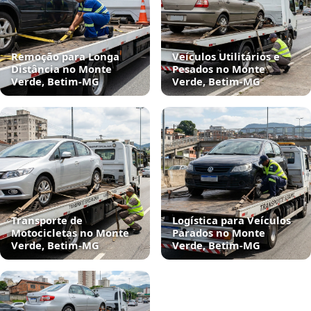
Remoção para Longa
Veículos Utilitários e
Distância no Monte
Pesados no Monte
Verde, Betim‑MG
Verde, Betim‑MG
Transporte de
Logística para Veículos
Motocicletas no Monte
Parados no Monte
Verde, Betim‑MG
Verde, Betim‑MG