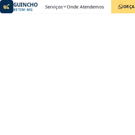
GUINCHO
Serviços
Onde Atendemos
ORÇ
BETIM
-
MG