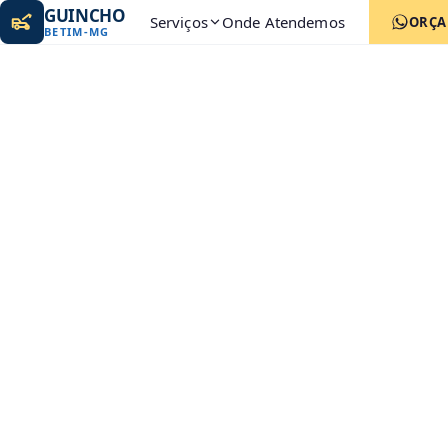
GUINCHO
Serviços
Onde Atendemos
ORÇ
BETIM
-
MG