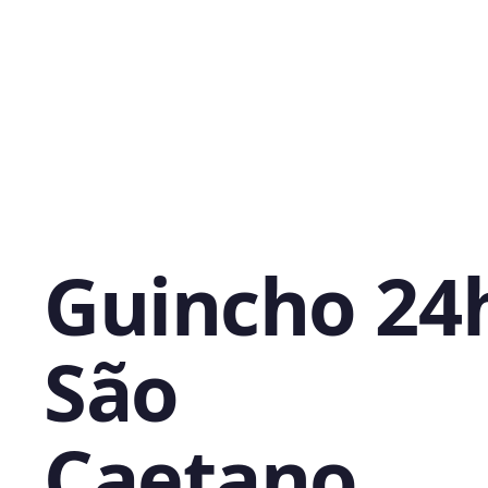
Guincho 24
São
Caetano,